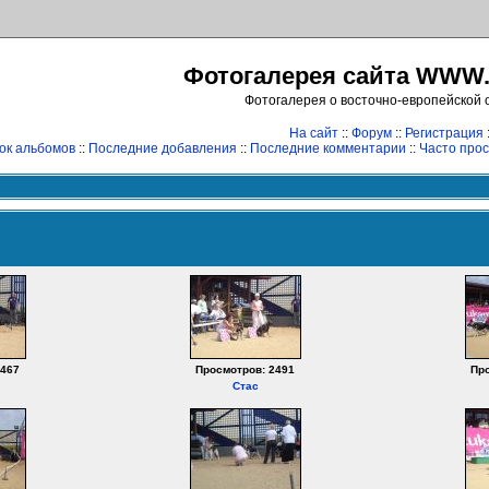
Фотогалерея сайта WWW
Фотогалерея о восточно-европейской 
На сайт
::
Форум
::
Регистрация
ок альбомов
::
Последние добавления
::
Последние комментарии
::
Часто про
2467
Просмотров: 2491
Пр
Стас