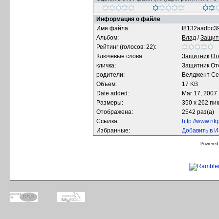
Информация о файле
Имя файла:
f8132aadbc39
Альбом:
Влад
/
Защит
Рейтинг (голосов: 22):
Ключевые слова:
Защитник
От
кличка:
Защитник От
родители:
Велджент Се
Объем:
17 KB
Date added:
Mar 17, 2007
Размеры:
350 x 262 пи
Отображена:
2542 раз(а)
Ссылка:
http://www.nk
Избранные:
Добавить в 
Powered