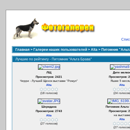
Спис
Главная
>
Галереи наших пользователей
>
Alta
>
Питомник "Альт
Лучшие по рейтингу - Питомник "Альта Брава"
ЛЩ
Дите мелко
Просмотров: 2421
Просмотров: 
Черри - Лучший Щенок выставки "Ромул"
Яшме 5 меся
Alta
Alta
(18 голосов)
(24 голосов
Шеридана
Питомник Альта
Просмотров: 2743
Просмотров: 
на выставк
Alta
Alta
(27 голосов)
(27 голосов