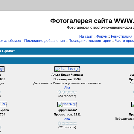
Фотогалерея сайта WWW
Фотогалерея о восточно-европейской 
На сайт
::
Форум
::
Регистрация
ок альбомов
::
Последние добавления
::
Последние комментарии
::
Часто про
а Брава"
е
Альта Брава Чардаш
уш
2633
Просмотров: 2594
Пр
цев
Деть живет в Самаре и успешно выставляется.
5 
Alta
)
(23 голосов)
 Брава
кррррысота!
2704
Просмотров: 2611
Пр
е
Победитель к
Alta
(22 голосов)
)