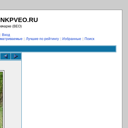
.NKPVEO.RU
овчарке (ВЕО)
::
Вход
сматриваемые
::
Лучшие по рейтингу
::
Избранные
::
Поиск