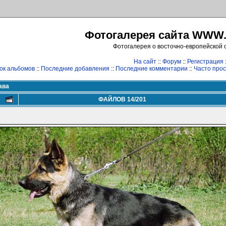
Фотогалерея сайта WWW
Фотогалерея о восточно-европейской 
На сайт
::
Форум
::
Регистрация
ок альбомов
::
Последние добавления
::
Последние комментарии
::
Часто про
ава
ФАЙЛОВ 14/201