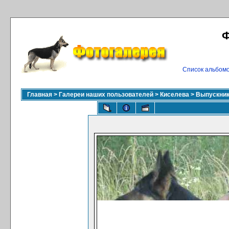
Ф
Список альбом
Главная
>
Галереи наших пользователей
>
Киселева
>
Выпускник