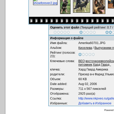
Оценить этот файл
(Текущий рейтинг: 0.7 / 
Информация о файле
Имя файла:
Amerika60701.JPG
Альбом:
Киселева
/
Выпускники п
Рейтинг (голосов:
23):
Ключевые слова:
ВЕО
восточноевропейск
питомник
Хард
Гвард
.
кличка:
Хард Гвард Америка
родители:
Призер в-к Фарид Ульки
Объем:
60 KB
Date added:
Aug 02, 2006
Размеры:
711 x 567 пикселей
Отображена:
2925 раз(а)
Ссылка:
http://www.nkpveo.ru/gal
Избранные:
Добавить в Избранное
Powered