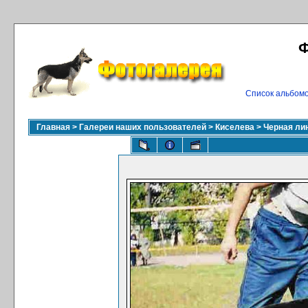
Ф
Список альбом
Главная
>
Галереи наших пользователей
>
Киселева
>
Черная ли