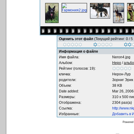
Оценить этот файл
(Текущий рейтинг: 0 / 5 
Информация о файле
Имя файла:
Neron4.jpg
Альбом:
Неро
/
альбо
Рейтинг (голосов: 19):
кличка:
Нерон-Лур
родители:
Зорниг Эрик 
Объем:
38 KB
Date added:
Mar 26, 2006
Размеры:
310 x 500 п
Отображена:
2304 раз(а)
Ссылка:
http://www.n
Избранные:
Добавить в 
Powered