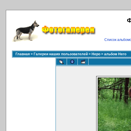
Ф
Список альбом
Главная
>
Галереи наших пользователей
>
Неро
>
альбом Hero