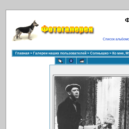
Ф
Список альбом
Главная
>
Галереи наших пользователей
>
Солнышко
>
Ко мне, М