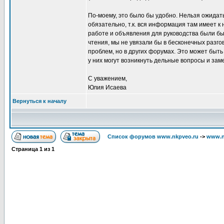
По-моему, это было бы удобно. Нельзя ожидать,
обязательно, т.к. вся информация там имеет к
работе и объявления для руководства были бы 
чтения, мы не увязали бы в бесконечных разго
проблем, но в других форумах. Это может быть 
у них могут возникнуть дельные вопросы и за
С уважением,
Юлия Исаева
Вернуться к началу
Список форумов www.nkpveo.ru
->
www.n
Страница
1
из
1