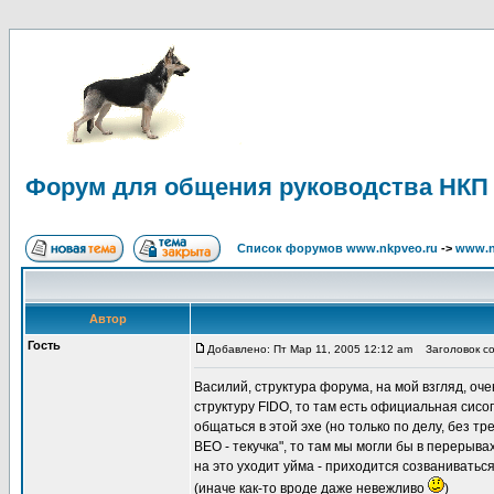
Форум для общения руководства НКП
Список форумов www.nkpveo.ru
->
www.n
Автор
Гость
Добавлено: Пт Мар 11, 2005 12:12 am
Заголовок со
Василий, структура форума, на мой взгляд, о
структуру FIDO, то там есть официальная сис
общаться в этой эхе (но только по делу, без т
ВЕО - текучка", то там мы могли бы в переры
на это уходит уйма - приходится созваниватьс
(иначе как-то вроде даже невежливо
)