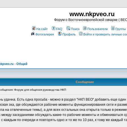
www.nkpveo.ru
Форум о Восточноевропейской овчарке ( ВЕО
На сайт
FAQ
Поиск
Пользователи
Группы
Фотогалерея
Профиль
Войти и проверить личные с
kpveo.ru - Общий
Сообщение
общения: Форум для общения руководства НКП
чень удачна. Есть одна просьба - можно в раздел "НКП ВЕО" добавить еще од
опская эха, где обсуждаются рабочие моменты функционирования сети и разм
репа на отвлеченные темы), а для всех остальных она открыта только в режиме
вах между заседаниями обсуждать какие-то рабочие моменты и обмениваться 
я с каждым по очереди и повторять одно и то же по 10 раз, к тому же каждый