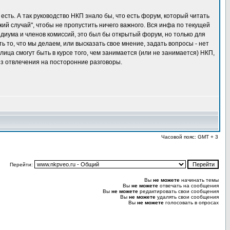
есть. А так руководство НКП знало бы, что есть форум, который читать
ий случай", чтобы не пропустить ничего важного. Вся инфа по текущей
диума и членов комиссий, это был бы открытый форум, но только для
 то, что мы делаем, или высказать свое мнение, задать вопросы - нет
лица смогут быть в курсе того, чем занимается (или не занимается) НКП,
ез отвлечения на посторонние разговоры.
Часовой пояс: GMT + 3
Перейти:
Вы
не можете
начинать темы
Вы
не можете
отвечать на сообщения
Вы
не можете
редактировать свои сообщения
Вы
не можете
удалять свои сообщения
Вы
не можете
голосовать в опросах