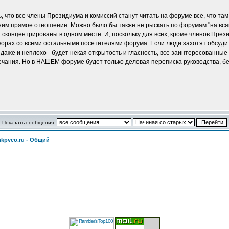
 что все члены Президиума и комиссий станут читать на форуме все, что там 
 ним прямое отношение. Можно было бы также не рыскать по форумам "на всяк
сконцентрированы в одном месте. И, поскольку для всех, кроме членов Прези
ворах со всеми остальными посетителями форума. Если люди захотят обсудить
даже и неплохо - будет некая открытость и гласность, все заинтересованные 
мечания. Но в НАШЕМ форуме будет только деловая переписка руководства, б
Показать сообщения:
kpveo.ru - Общий