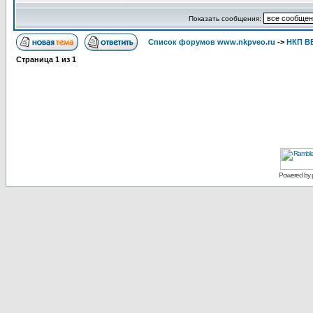
Показать сообщения:
Список форумов www.nkpveo.ru
->
НКП В
Страница
1
из
1
Powered by