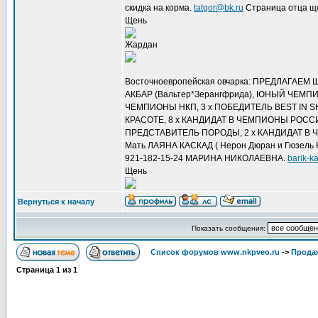
скидка на корма.
tatgor@bk.ru
Страница отца щ
Щень
Жардан
Восточноевропейская овчарка: ПРЕДЛАГАЕМ ЩЕН
АКБАР (Вальтер*Зерангфрида), ЮНЫЙ ЧЕМ
ЧЕМПИОНЫ НКП, 3 х ПОБЕДИТЕЛЬ BEST IN 
КРАСОТЕ, 8 х КАНДИДАТ В ЧЕМПИОНЫ РОССИ
ПРЕДСТАВИТЕЛЬ ПОРОДЫ, 2 х КАНДИДАТ В ЧЕМ
Мать ЛАЯНА КАСКАД ( Нерон Дюран и Гюзель Кас
921-182-15-24 МАРИНА НИКОЛАЕВНА.
barik-k
Щень
Вернуться к началу
Показать сообщения:
Список форумов www.nkpveo.ru
->
Продаж
Страница
1
из
1