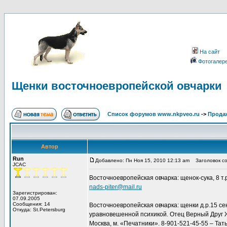
На сайт
Фотогалер
Щенки восточноевропейской овчарки
Список форумов www.nkpveo.ru
->
Продаж
Автор
Run
Добавлено: Пн Ноя 15, 2010 12:13 am
Заголовок со
JCAC
Восточноевропейская овчарка: щенок-сука, 8 т
nads-piter@mail.ru
Зарегистрирован:
07.09.2005
Сообщения: 14
Восточноевропейская овчарка: щенки д.р.15 сен
Откуда: St.Petersburg
уравновешенной психикой. Отец Верный Друг Ж
Москва, м. «Печатники». 8-901-521-45-55 – Тат