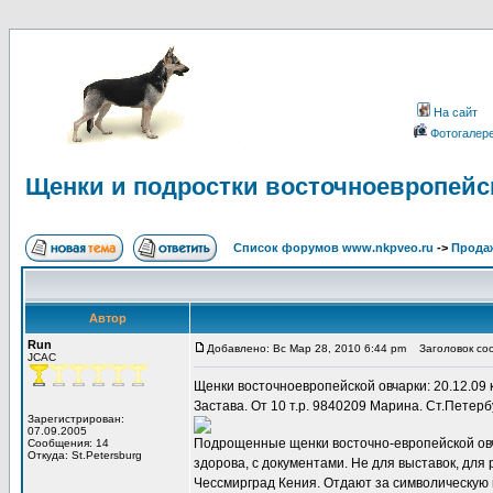
На сайт
Фотогалер
Щенки и подростки восточноевропейс
Список форумов www.nkpveo.ru
->
Продаж
Автор
Run
Добавлено: Вс Мар 28, 2010 6:44 pm
Заголовок соо
JCAC
Щенки восточноевропейской овчарки: 20.12.09
Застава. От 10 т.р. 9840209 Марина. Ст.Петерб
Зарегистрирован:
07.09.2005
Подрощенные щенки восточно-европейской овча
Сообщения: 14
Откуда: St.Petersburg
здорова, с документами. Не для выставок, для
Чессмирград Кения. Отдают за символическую п