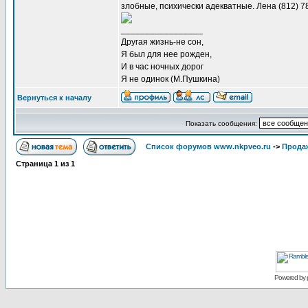
злобные, психически адекватные. Лена (812) 78
_________________
Другая жизнь-не сон,
Я был для нее рожден,
И в час ночных дорог
Я не одинок (М.Пушкина)
Вернуться к началу
Показать сообщения:
Список форумов www.nkpveo.ru
->
Продаж
Страница
1
из
1
Powered by