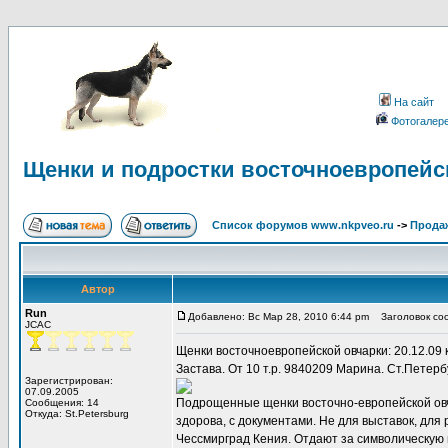
На сайт
Фотогалер
Щенки и подростки восточноевропейс
Список форумов www.nkpveo.ru
->
Продаж
Автор
Run
Добавлено: Вс Мар 28, 2010 6:44 pm
Заголовок соо
JCAC
Щенки восточноевропейской овчарки: 20.12.09
Застава. От 10 т.р. 9840209 Марина. Ст.Петерб
Зарегистрирован:
07.09.2005
Подрощенные щенки восточно-европейской овча
Сообщения: 14
Откуда: St.Petersburg
здорова, с документами. Не для выставок, для
Чессмирград Кения. Отдают за символическую п