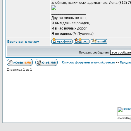
злобные, психически адекватные. Лена (812) 78
_________________
Другая жизнь-не сон,
Я был для нее рожден,
И в час ночных дорог
Я не одинок (М.Пушкина)
Вернуться к началу
Показать сообщения:
Список форумов www.nkpveo.ru
->
Продаж
Страница
1
из
1
Powered by