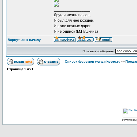
_________________
Другая жизнь-не сон,
Я был для нее рожден,
И в час ночных дорог
Я не одинок (М.Пушкина)
Вернуться к началу
Показать сообщения:
Список форумов www.nkpveo.ru
->
Продаж
Страница
1
из
1
Powered by