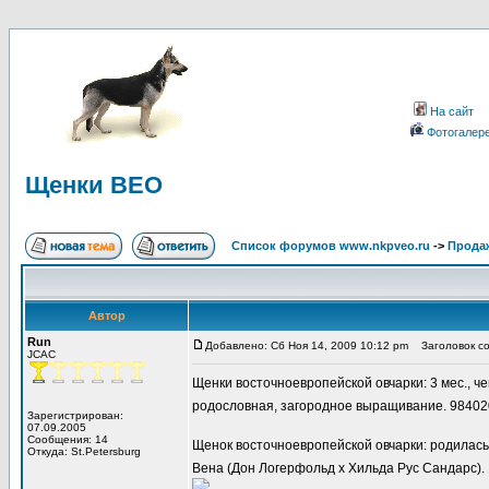
На сайт
Фотогалер
Щенки ВЕО
Список форумов www.nkpveo.ru
->
Продаж
Автор
Run
Добавлено: Сб Ноя 14, 2009 10:12 pm
Заголовок со
JCAC
Щенки восточноевропейской овчарки: 3 мес., чеп
родословная, загородное выращивание. 98402
Зарегистрирован:
07.09.2005
Сообщения: 14
Щенок восточноевропейской овчарки: родилась 
Откуда: St.Petersburg
Вена (Дон Логерфольд х Хильда Рус Сандарс).