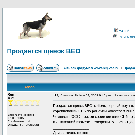
На сайт
Фотогалер
Продается щенок ВЕО
Список форумов www.nkpveo.ru
->
Продаж
Автор
Run
Добавлено: Вт Ноя 04, 2008 9:45 pm
Заголовок соо
JCAC
Продается щенок ВЕО, кобель, черный, крупн
соревнований СПб по рабочим качествам 2007
Зарегистрирован:
Чемпион РФСС, призер соревнований СПб по ра
07.09.2005
Сообщения: 14
выставочной карьере. Телефоны: 511-29-21; 8(9
Откуда: St.Petersburg
_________________
Другая жизнь-не сон,