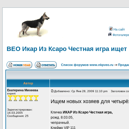
На сайт
Фотогалер
ВЕО Икар Из Ксаро Честная игра ищет
Список форумов www.nkpveo.ru
->
Продаж
Автор
Екатерина Михеева
Добавлено: Ср Янв 28, 2009 11:10 pm
Заголовок со
expert
Ищем новых хозяев для четырё
Зарегистрирован:
Кличка
ИКАР Из Ксаро Честная игра,
16.03.2005
Сообщения: 25
рожд. 8.03.05,
чепрачный.
Клеймо VIP 111