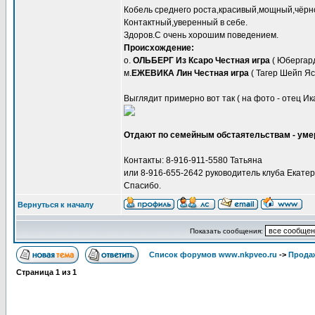
Кобель среднего роста,красивый,мощный,чёрн
Контактный,уверенный в себе.
Здоров.С очень хорошим поведением.
Происхождение:
о.
ОЛЬБЕРГ Из Ксаро Честная игра
( Юбергард
м.
ЕЖЕВИКА Лин Честная игра
( Тагер Шейп Я
Выглядит примерно вот так ( на фото - отец Ик
Отдают по семейным обстаятельствам - умер
Контакты: 8-916-911-5580 Татьяна
или 8-916-655-2642 руководитель клуба Екате
Спасибо.
Вернуться к началу
Показать сообщения:
Список форумов www.nkpveo.ru
->
Продаж
Страница
1
из
1