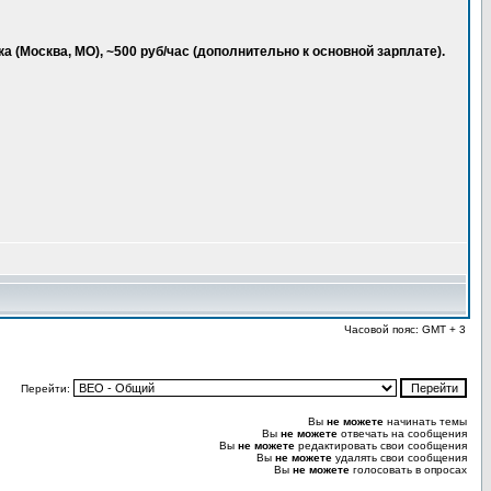
 (Москва, МО), ~500 руб/час (дополнительно к основной зарплате).
Часовой пояс: GMT + 3
Перейти:
Вы
не можете
начинать темы
Вы
не можете
отвечать на сообщения
Вы
не можете
редактировать свои сообщения
Вы
не можете
удалять свои сообщения
Вы
не можете
голосовать в опросах