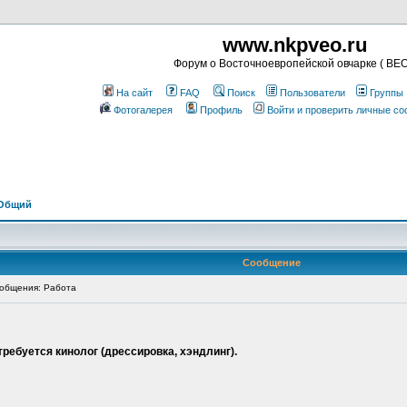
www.nkpveo.ru
Форум о Восточноевропейской овчарке ( ВЕО
На сайт
FAQ
Поиск
Пользователи
Группы
Фотогалерея
Профиль
Войти и проверить личные с
 Общий
Сообщение
общения: Работа
ребуется кинолог (дрессировка, хэндлинг).