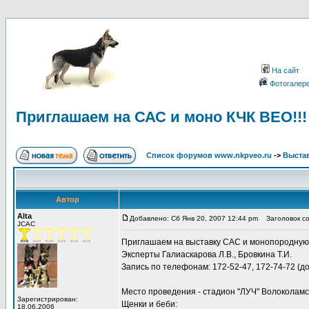
На сайт
Фотогалер
Приглашаем на САС и моно КЧК ВЕО!!!
Список форумов www.nkpveo.ru
->
Выста
Автор
Alta
Добавлено: Сб Янв 20, 2007 12:44 pm
Заголовок со
JCAC
Приглашаем на выставку САС и монопородную
Эксперты Галиаскарова Л.В., Бровкина Т.И.
Запись по телефонам: 172-52-47, 172-74-72 (д
Место проведения - стадион "ЛУЧ" Волоколамс
Зарегистрирован:
Щенки и беби:
18.06.2006