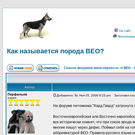
На сайт
Фотогалер
Как называется порода ВЕО?
Список форумов www.nkpveo.ru
->
ВЕО -
Автор
Перфильев
Добавлено: Вс Ноя 05, 2006 9:23 pm
Заголовок соо
expert
На форуме питомника "Хард Гвард" затронута
Восточноевропейская или Восточно-европейская
все исторически помнят, что при союзе вроде 
многие пишут через дефис. Поймал себя на том
аббревиатурой ВЕО. Правила русского языка не