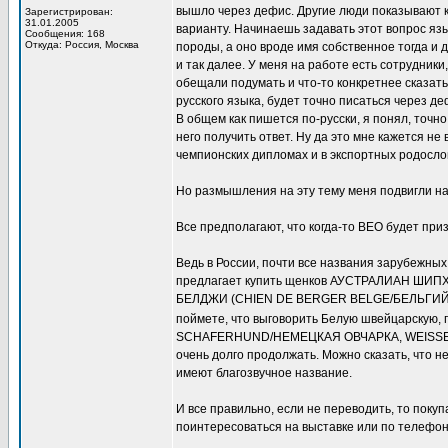
вышло через дефис. Другие люди показывают к
Зарегистрирован:
31.01.2005
варианту. Начинаешь задавать этот вопрос язы
Сообщения: 168
Откуда: Россия, Москва
породы, а оно вроде имя собственное тогда и 
и так далее. У меня на работе есть сотрудник
обещали подумать и что-то конкретнее сказать
русского языка, будет точно писаться через де
В общем как пишется по-русски, я понял, точно
него получить ответ. Ну да это мне кажется не
чемпионских дипломах и в экспортных родослов
Но размышления на эту тему меня подвигли 
Все предполагают, что когда-то ВЕО будет приз
Ведь в России, почти все названия зарубежны
предлагает купить щенков АУСТРАЛИАН ШИ
БЕЛДЖИ (CHIEN DE BERGER BELGE/БЕЛЬГИЙСКИ
поймете, что выговорить Белую швейцарскую,
SCHAFERHUND/НЕМЕЦКАЯ ОВЧАРКА, WEISSE
очень долго продолжать. Можно сказать, что н
имеют благозвучное название.
И все правильно, если не переводить, то покуп
поинтересоваться на выставке или по телефон