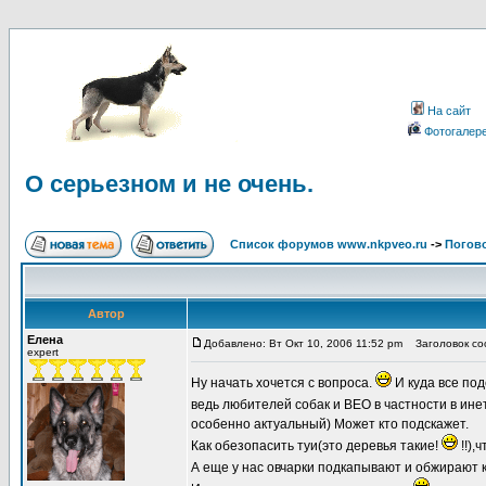
На сайт
Фотогалер
О серьезном и не очень.
Список форумов www.nkpveo.ru
->
Погов
Автор
Елена
Добавлено: Вт Окт 10, 2006 11:52 pm
Заголовок соо
expert
Ну начать хочется с вопроса.
И куда все по
ведь любителей собак и ВЕО в частности в инет
особенно актуальный) Может кто подскажет.
Как обезопасить туи(это деревья такие!
!!),
А еще у нас овчарки подкапывают и обжирают 