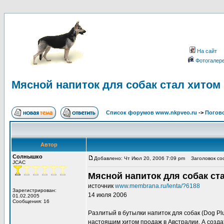
На сайт
Фотогалер
Мясной напиток для собак стал хитом
Список форумов www.nkpveo.ru
->
Погов
Автор
Солнышко
Добавлено: Чт Июл 20, 2006 7:09 pm
Заголовок соо
JCAC
Мясной напиток для собак ст
источник
www.membrana.ru/lenta/?6188
Зарегистрирован:
14 июля 2006
01.02.2005
Сообщения: 16
Разлитый в бутылки напиток для собак (Dog Plus
настоящим хитом продаж в Австралии. А созда