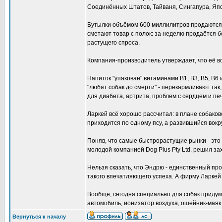
Соединённых Штатов, Тайваня, Сингапура, Япон
Бутылки объёмом 600 миллилитров продаются п
сметают товар с полок: за неделю продаётся бо
растущего спроса.
Компания-производитель утверждает, что её во
Напиток "упакован" витаминами B1, B3, B5, B6 
"любят собак до смерти" - перекармливают так
для диабета, артрита, проблем с сердцем и пе
Ларкей всё хорошо рассчитал: в плане собако
приходится по одному псу, а развившийся вокр
Поняв, что самые быстрорастущие рынки - это
молодой компанией Dog Plus Pty Ltd. решил зах
Нельзя сказать, что Эндрю - единственный прои
такого впечатляющего успеха. А фирму Ларкей
Вообще, сегодня специально для собак придум
автомобиль, ионизатор воздуха, ошейник-маяк 
Вернуться к началу