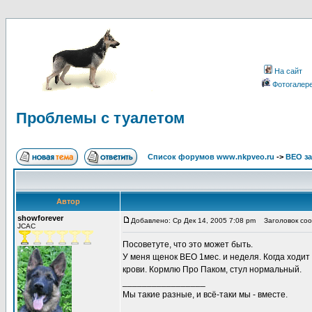
На сайт
Фотогалер
Проблемы с туалетом
Список форумов www.nkpveo.ru
->
ВЕО за
Автор
showforever
Добавлено: Ср Дек 14, 2005 7:08 pm
Заголовок соо
JCAC
Посоветуте, что это может быть.
У меня щенок ВЕО 1мес. и неделя. Когда ходит
крови. Кормлю Про Паком, стул нормальный.
_________________
Мы такие разные, и всё-таки мы - вместе.