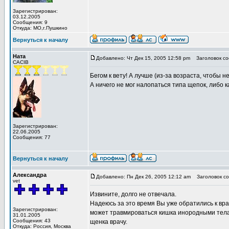
Зарегистрирован:
03.12.2005
Сообщения: 9
Откуда: МО,г.Пушкино
Вернуться к началу
Ната
Добавлено: Чт Дек 15, 2005 12:58 pm
Заголовок со
CACIB
Бегом к вету! А лучше (из-за возраста, чтобы 
А ничего не мог налопаться типа щепок, либо 
Зарегистрирован:
22.06.2005
Сообщения: 77
Вернуться к началу
Александра
Добавлено: Пн Дек 26, 2005 12:12 am
Заголовок со
vet
Извините, долго не отвечала.
Надеюсь за это время Вы уже обратились к врач
Зарегистрирован:
может травмироваться кишка инородными телам
31.01.2005
Сообщения: 43
щенка врачу.
Откуда: Россия, Москва