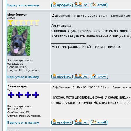
Вернуться к началу
showforever
Добавлено: Пт Дек 30, 2005 7:14 am
Заголовок соо
JCAC
Александра
Спасибо. Я уже разобралась. Это была глистная
Хотелось бы узнать Ваше мнение о вакцине Му
_________________
Мы такие разные, и всё-таки мы - вместе.
Зарегистрирован:
03.12.2005
Сообщения: 9
Откуда: МО,г.Пушкино
Вернуться к началу
Александра
Добавлено: Вт Янв 03, 2006 12:01 am
Заголовок со
vet
Плохое. Хотя Биовак еще хуже. У собак, вакц
ярких случаев не помню. Но сама никогда не р
Зарегистрирован:
31.01.2005
Сообщения: 43
Откуда: Россия, Москва
Вернуться к началу