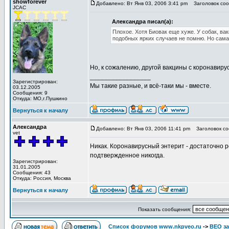
showforever
Добавлено: Вт Янв 03, 2006 3:41 pm
Заголовок соо
JCAC
Александра писал(а):
Плохое. Хотя Биовак еще хуже. У собак, 
подобных ярких случаев не помню. Но сама
Но, к сожалению, другой вакцины с коронавир
_________________
Зарегистрирован:
Мы такие разные, и всё-таки мы - вместе.
03.12.2005
Сообщения: 9
Откуда: МО,г.Пушкино
Вернуться к началу
Александра
Добавлено: Вт Янв 03, 2006 11:41 pm
Заголовок со
vet
Никак. Коронавирусный энтерит - достаточно р
подтвержденное никогда.
Зарегистрирован:
31.01.2005
Сообщения: 43
Откуда: Россия, Москва
Вернуться к началу
Показать сообщения:
Список форумов www.nkpveo.ru
->
ВЕО за