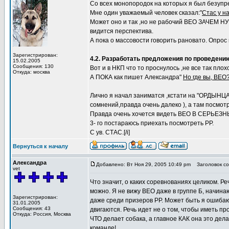
Со всех монопородок на которых я был безупр
Мне один уважаемый человек сказал:"
Стас у н
Может оно и так ,но не рабочий ВЕО ЗАЧЕМ НУ
видится перспектива.
А пока о массовости говорить рановато. Опрос
Зарегистрирован:
4.2. Разработать предложения по проведению
15.02.2005
Сообщения: 130
Вот и в НКП что то проснулось ,не все так плох
Откуда: москва
А ПОКА как пишет Александра"
Но где вы, ВЕО?
Лично я начал заниматся ,кстати на "ОРДЫНЦА
сомнений,правда очень далеко ), а там посмот
Правда очень хочется видеть ВЕО В СЕРЬЕЗН
3- го постараюсь приехать посмотреть РР.
С ув. СТАС.[/i]
Вернуться к началу
Александра
Добавлено: Вт Ноя 29, 2005 10:49 pm
Заголовок со
vet
Что значит, о каких соревнованиях целиком. Р
можно. Я не вижу ВЕО даже в группе Б, начина
Зарегистрирован:
даже среди призеров РР. Может быть я ошибаю
31.01.2005
Сообщения: 43
двигаются. Речь идет не о том, чтобы иметь пр
Откуда: Россия, Москва
ЧТО делает собака, а главное КАК она это дела
команде!