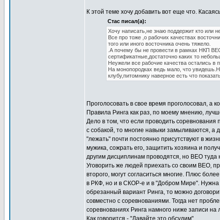
К этой теме хочу добавить вот еще что. Касая
Стас писал(а):
Хочу написать,не знаю поддержит кто или 
Все про тоже ,о рабочих качествах восточни
того или иного восточника очень тяжело.
.А почему бы не провести в рамках НКП ВЕ
сертификатные,достаточно каких то неболь
Неужели все рабочие качества остались в
На монопородках ведь мало, что увидешь.Н
клубу,питомнику наверное есть что показат
Проголосовать в свое время проголосовал, а ко
Правила Ринга как раз, по моему мнению, луч
Дело в том, что если проводить соревнования 
с собакой, то многие навыки замыливаются, а 
"лежать" почти постоянно присутствуют в жизни
мужика, сожрать его, защитить хозяина и получ
другим дисциплинам проводятся, но ВЕО туда н
Уговорить же людей приехать со своим ВЕО, пр
второго, могут согласиться многие. Плюс более
в РКФ, но и в СКОР-е и в "Добром Мире". Нужн
обрезанный вариант Ринга, то можно договори
совместно с соревнованиями. Тогда нет пробле
соревнованиях Ринга намного ниже записи на л
Как говорится - "Давайте это обсудим".