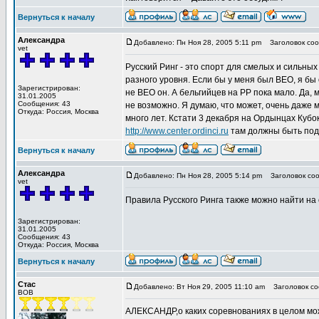
Вернуться к началу
Александра
Добавлено: Пн Ноя 28, 2005 5:11 pm
Заголовок соо
vet
Русский Ринг - это спорт для смелых и сильны
разного уровня. Если бы у меня был ВЕО, я бы
Зарегистрирован:
не ВЕО он. А бельгийцев на РР пока мало. Да, 
31.01.2005
Сообщения: 43
не возможно. Я думаю, что может, очень даже м
Откуда: Россия, Москва
много лет. Кстати 3 декабря на Ордынцах Кубо
http://www.center.ordinci.ru
там должны быть под
Вернуться к началу
Александра
Добавлено: Пн Ноя 28, 2005 5:14 pm
Заголовок соо
vet
Правила Русского Ринга также можно найти на
Зарегистрирован:
31.01.2005
Сообщения: 43
Откуда: Россия, Москва
Вернуться к началу
Стас
Добавлено: Вт Ноя 29, 2005 11:10 am
Заголовок со
BOB
АЛЕКСАНДР,о каких соревнованиях в целом мож