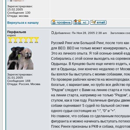
Зарегистрирован:
15.02.2005
Сообщения: 130
Откуда: москва
Вернуться к началу
Перфильев
Добавлено: Пн Ноя 28, 2005 2:38 am
Заголовок соо
expert
Русский Ринг или Большой Ринг, после того как
для ВЕО. ВЕО не только может конкурировать, 
Это из личного опыта. Я той осенью-зимой езд
Собирались с этой осени выходить на соревнов
Ордынцы. В Кунцево было еще ничего ездить, и
вот в Ордынцы, они конечно недалеко от Москвы
бы взялся бы выступать с моими собаками, пока
Зарегистрирован:
31.01.2005
По проверке рабочих качеств на монопородках.
Сообщения: 168
Откуда: Россия, Москва
богатые, с вариантами, но грубо все действо пр
"Рядом" следует с Вами на линию старта и тол
на линии старта, например не только "Рядом",
стулом, как в том году. Различные фигуры движе
собаки оценивают 5 судей по бальной системе и
одного судьи состоящие из "-", "0" и "+".
Но главное, что собака со сделанным послуша
фигуранта и можно начинать выступать потихон
Плюс Ринги признаны в РКФ и собака, подготов