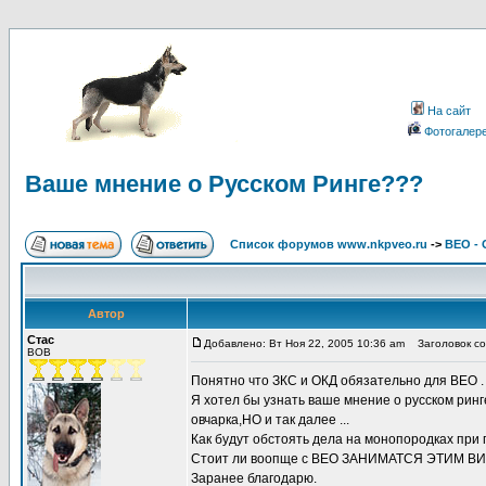
На сайт
Фотогалер
Ваше мнение о Русском Ринге???
Список форумов www.nkpveo.ru
->
ВЕО -
Автор
Стас
Добавлено: Вт Ноя 22, 2005 10:36 am
Заголовок со
BOB
Понятно что ЗКС и ОКД обязательно для ВЕО .
Я хотел бы узнать ваше мнение о русском рин
овчарка,НО и так далее ...
Как будут обстоять дела на монопородках при 
Стоит ли воопще с ВЕО ЗАНИМАТСЯ ЭТИМ 
Заранее благодарю.