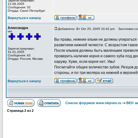
Зарегистрирован:
22.08.2005
Сообщения: 33
Откуда: Санкт-Петербург
Вернуться к началу
Александра
Добавлено: Вт Окт 25, 2005 10:42 pm
Заголовок со
vet
Вы правы, нижние клыки не должны упираться 
развитием нижней челюсти. С возрастом такое
Зарегистрирован:
После клыков должны быть маленькие премоля
31.01.2005
Сообщения: 43
проверить наличие корня и самого зуба под де
Откуда: Россия, Москва
наружу. Хуже, если корня нет. Увы!
Посчитайте общее количество зубов. Резцов до
стороны, и по три моляра на нижней и верхней
Вернуться к началу
Список форумов www.nkpveo.ru
->
ВЕО за
Страница
2
из
2