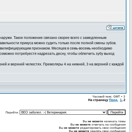
наружи. Такое положение связано скорее всего с замедленным
авильности прикуса можно судить только после полной смены зубов.
сквилифицирующим признаком. Месяцев в семь-восемь необходимо
возможно потребуестя надрезать десну, чтобы облегчить зубу выход
жней и верхней челюстях. Премоляры 4 на нижней, 3 на верхней с каждой
Часовой пояс: GMT + 3
На страницу
Пред.
1
,
2
Перейти:
Вы
не можете
начинать темы
Вы
не можете
отвечать на сообщения
Вы
не можете
редактировать свои сообщения
Вы
не можете
удалять свои сообщения