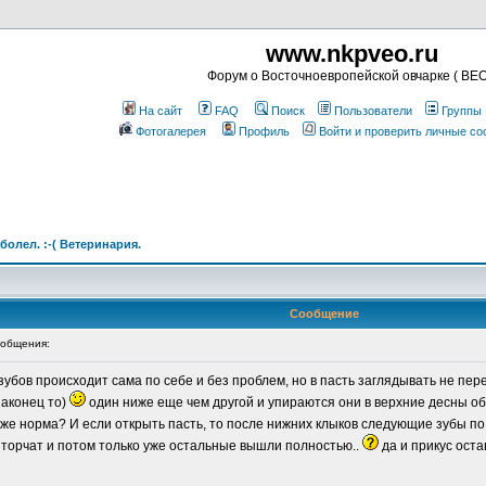
www.nkpveo.ru
Форум о Восточноевропейской овчарке ( ВЕО
На сайт
FAQ
Поиск
Пользователи
Группы
Фотогалерея
Профиль
Войти и проверить личные с
болел. :-( Ветеринария.
Сообщение
общения:
зубов происходит сама по себе и без проблем, но в пасть заглядывать не перес
наконец то)
один ниже еще чем другой и упираются они в верхние десны об
оже норма? И если открыть пасть, то после нижних клыков следующие зубы по
 торчат и потом только уже остальные вышли полностью..
да и прикус оста