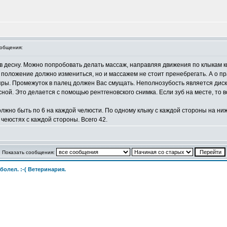
общения:
в десну. Можно попробовать делать массаж, направляя движения по клыкам к
 положение должно измениться, но и массажем не стоит пренебрегать. А о пр
ры. Промежуток в палец должен Вас смущать. Неполнозубость является ди
сной. Это делается с помощью рентгеновского снимка. Если зуб на месте, то 
лжно быть по 6 на каждой челюсти. По одному клыку с каждой стороны на ни
 чеюстях с каждой стороны. Всего 42.
Показать сообщения:
болел. :-( Ветеринария.