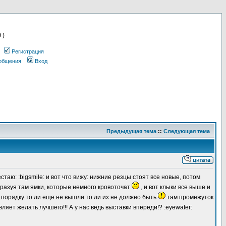
 )
Регистрация
ообщения
Вход
Предыдущая тема
::
Следующая тема
таю: :bigsmile: и вот что вижу: нижние резцы стоят все новые, потом
разуя там ямки, которые немного кровоточат
, и вот клыки все выше и
 порядку то ли еще не вышли то ли их не должно быть
там промежуток
вляет желать лучшего!!! А у нас ведь выставки впереди!? :eyewater: