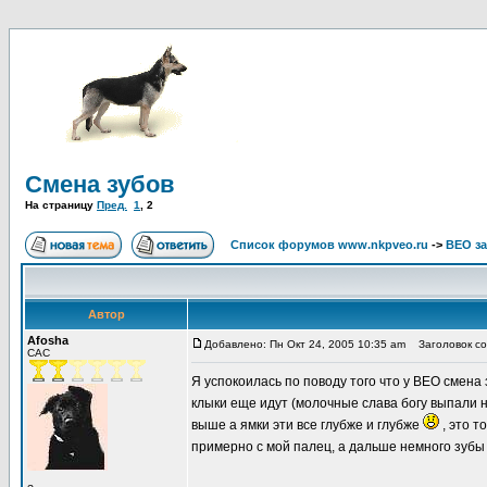
Смена зубов
На страницу
Пред.
1
,
2
Список форумов www.nkpveo.ru
->
ВЕО за
Автор
Afosha
Добавлено: Пн Окт 24, 2005 10:35 am
Заголовок со
CAC
Я успокоилась по поводу того что у ВЕО смена 
клыки еще идут (молочные слава богу выпали 
выше а ямки эти все глубже и глубже
, это т
примерно с мой палец, а дальше немного зубы