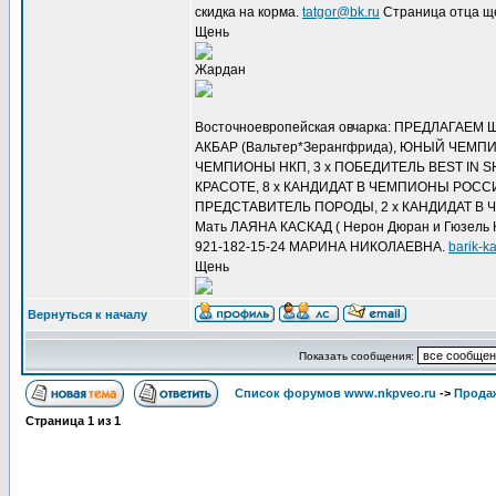
скидка на корма.
tatgor@bk.ru
Страница отца щ
Щень
Жардан
Восточноевропейская овчарка: ПРЕДЛАГАЕМ ЩЕН
АКБАР (Вальтер*Зерангфрида), ЮНЫЙ ЧЕМ
ЧЕМПИОНЫ НКП, 3 х ПОБЕДИТЕЛЬ BEST IN 
КРАСОТЕ, 8 х КАНДИДАТ В ЧЕМПИОНЫ РОССИ
ПРЕДСТАВИТЕЛЬ ПОРОДЫ, 2 х КАНДИДАТ В ЧЕМ
Мать ЛАЯНА КАСКАД ( Нерон Дюран и Гюзель Кас
921-182-15-24 МАРИНА НИКОЛАЕВНА.
barik-k
Щень
Вернуться к началу
Показать сообщения:
Список форумов www.nkpveo.ru
->
Продаж
Страница
1
из
1