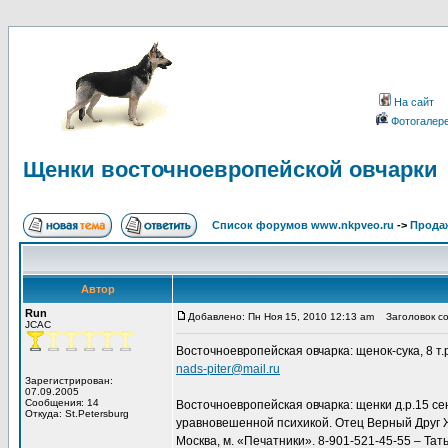
На сайт
Фотогалер
Щенки восточноевропейской овчарки
Список форумов www.nkpveo.ru
->
Продаж
Автор
Run
Добавлено: Пн Ноя 15, 2010 12:13 am
Заголовок со
JCAC
Восточноевропейская овчарка: щенок-сука, 8 т
nads-piter@mail.ru
Зарегистрирован:
07.09.2005
Сообщения: 14
Восточноевропейская овчарка: щенки д.р.15 сен
Откуда: St.Petersburg
уравновешенной психикой. Отец Верный Друг Ж
Москва, м. «Печатники». 8-901-521-45-55 – Тат