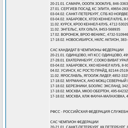
20-21.01. САМАРА, ОООПК ЗООКЛУБ, 846-3363
27.01. СЕРГИЕВ ПОСАД, КС ЭЛИТА, 49654-2839
03-04.02. САНКТ-ПЕТЕРБУРГ, СПБ КО НОРДВЕС
03-04.02. ХАБАРОВСК, ХГОО КЕННЕЛ КЛУБ, 8-
11.02. КУРСК, КРОО КЕННЕЛ-КЛУБ, 4712-530292
11.02. ЭНГЕЛЬС, КЛХ ОЛЬТА, 8453-568935
17.02. ВОРОНЕЖ, ВРОО ФЕНИКС, 4732-510946,
17-18.02. НОВОСИБИРСК, НКЛС АКТИОН, 383-
САС КАНДИДАТ В ЧЕМПИОНЫ ФЕДЕРАЦИИ
20-21.01. ОДИНЦОВО, НП КСС ОДИНЦОВО, 495
27-28.01. ЕКАТЕРИНБУРГ, СООКО ВИВАТ УРАЛ,
03-04.02. ХАБАРОВСК, ХКО КЕННЕЛ КЛУБ, 8-9
04.02. УСИНСК, КС РОСТО ПРАЙД, 82144-2519
11.02. ЯРОСЛАВЛЬ, ЯГООЛЖ ЛИДЕР, 4852-332
17-18.02. МУРМАНСК, АНО МОКЦ СЕВЕРНЫЙ РЕ
17-18.02. БЕРЕЗНИКИ, БООЛКС ЭКСЛАНД, 342
17-18.02. МОСКВА, МКОО ОБЕРТОН, 495-64232
17-18.02. МОСКВА, КЛЖ ФАУНА-МАЛАХОВКА, 49
РФСС - РОССИЙСКАЯ ФЕДЕРАЦИЯ СЛУЖЕБ
САС ЧЕМПИОН ФЕДЕРАЦИИ
20-21.01. САНКТ-ПЕТЕРБУРГ, КК ПЕТЕРБУРГ, 8