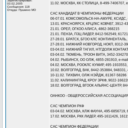
Зарегистрирован:
11.02. МОСКВА, КК СТОЛИЦА, 8-499-7406707, e
03.02.2005
Сообщения: 118
Откуда: Пушкино МО
САС КАНДИДАТ В ЧЕМПИОНЫ ФЕДЕРАЦИИ
06-07.01. КОМСОМОЛЬСК-НА-АМУРЕ, КСИДС, 4
13.01. КРАСНОЯРСК, КРЦЛКС КОВЧЕГ, 3912-43
21.01. ОРЕЛ, ОГКОО АЛИСА, 4862-368215
21.01. ПЕНЗА, ПЗЦ ЛИДЕР, 8412-562549, 6172
27-28.01. БРАТСК, БГОО КЛС КОНТИНЕНТАЛЬ,
27-28.01. НИЖНИЙ НОВГОРОД, НОКП, 8312-3979
03-04.02. НИЖНИЙ ТАГИЛ, НТГДОЛЖ КОНТАКТ,
03-04.02. ТЮМЕНЬ, ТРООН ВИТА, 3452-334270,
04.02. РЫБИНСК, ОО ОЛЖ, 4855-281910, e-mai
04.02. МОСКВА, РООКЛС КУМИР, 495-1933553,
10.02. ВОЛГОГРАД, ВАК, 8442-353884, 948331,
10-11.02. ТИХВИН, ОЛЖ НЭЙДЖ, 81367-58286
11.02. КАЛИНИНГРАД, КРОУ ЗРКФ, 9022-166228
18.02. ВОЛГОГРАД, ВГООК АЛЬЯНС-ЦЕНТР, 844
ОАНКОО - ОБЩЕРОССИЙСКАЯ АССОЦИАЦИ
САС ЧЕМПИОН РКФ
03-04.02. МОСКВА, КЛЖ ФАУНА, 495-6856719, 
17.02. МОСКВА, РКК ЛИДЕР, 495-1611426, 161
САС ЧЕМПИОН ФЕДЕРАЦИИ