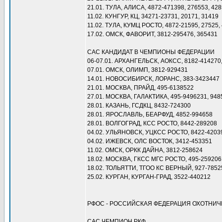
21.01. ТУЛА, АЛИСА, 4872-471398, 276553, 42
11.02. КУНГУР, КЦ, 34271-23731, 20171, 31419
11.02. ТУЛА, КУМЦ РОСТО, 4872-21595, 27525,
17.02. ОМСК, ФАВОРИТ, 3812-295476, 365431
САС КАНДИДАТ В ЧЕМПИОНЫ ФЕДЕРАЦИИ
06-07.01. АРХАНГЕЛЬСК, АОКСС, 8182-414270,
07.01. ОМСК, ОЛИМП, 3812-929431
14.01. НОВОСИБИРСК, ЛОРАНС, 383-3423447
21.01. МОСКВА, ПРАЙД, 495-6138522
27.01. МОСКВА, ГАЛАКТИКА, 495-9496231, 948
28.01. КАЗАНЬ, ГСДКЦ, 8432-724300
28.01. ЯРОСЛАВЛЬ, БЕАРФУД, 4852-994658
28.01. ВОЛГОГРАД, КСС РОСТО, 8442-289208
04.02. УЛЬЯНОВСК, УЦКСС РОСТО, 8422-4203
04.02. ИЖЕВСК, ОЛС ВОСТОК, 3412-453351
11.02. ОМСК, ОРКК ДАЙНА, 3812-258624
18.02. МОСКВА, ГКСС МГС РОСТО, 495-259206
18.02. ТОЛЬЯТТИ, ТГОО КС ВЕРНЫЙ, 927-7852
25.02. КУРГАН, КУРГАН-ГРАД, 3522-440212
РФОС - РОССИЙСКАЯ ФЕДЕРАЦИЯ ОХОТНИЧ
САС ЧЕМПИОН РКФ