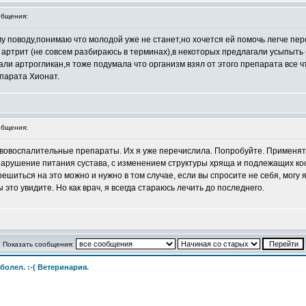
бщения:
у поводу,понимаю что молодой уже не станет,но хочется ей помочь легче пер
 артрит (не совсем разбираюсь в терминах),в некоторых предлагали усыпыть (
ли артрогликан,я тоже подумала что организм взял от этого препарата все 
парата Хионат.
бщения:
вовоспалительные препараты. Их я уже перечислила. Попробуйте. Применять
о нарушение питания сустава, с изменением структуры хряща и подлежащих ко
ешиться на это можно и нужно в том случае, если вы спросите не себя, могу я 
 это увидите. Но как врач, я всегда стараюсь лечить до последнего.
Показать сообщения:
болел. :-( Ветеринария.