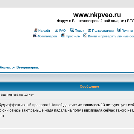
www.nkpveo.ru
Форум о Восточноевропейской овчарке ( ВЕО
На сайт
FAQ
Поиск
Пользователи
Группы
Фотогалерея
Профиль
Войти и проверить личные с
болел. :-( Ветеринария.
Сообщение
бщения: собаке 13 лет
удь эффективный препарат! Нашей девочке исполнилось 13 лет,чуствует себ
они отказывают,раньше когда падала на попу взвизгивала,сейчас такого нет
ет.