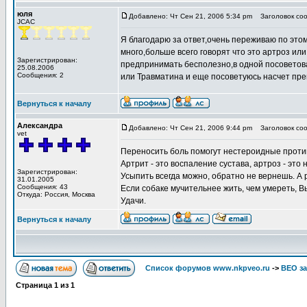
юля
Добавлено: Чт Сен 21, 2006 5:34 pm
Заголовок соо
JCAC
Я благодарю за ответ,очень переживаю по этом
много,больше всего говорят что это артроз или
Зарегистрирован:
предпринимать бесполезно,в одной посоветова
25.08.2006
Сообщения: 2
или Травматина и еще посоветуюсь насчет пре
Вернуться к началу
Александра
Добавлено: Чт Сен 21, 2006 9:44 pm
Заголовок соо
vet
Переносить боль помогут нестероидные проти
Артрит - это воспаление сустава, артроз - эт
Зарегистрирован:
Усыпить всегда можно, обратно не вернешь. А р
31.01.2005
Сообщения: 43
Если собаке мучительнее жить, чем умереть, Вы
Откуда: Россия, Москва
Удачи.
Вернуться к началу
Список форумов www.nkpveo.ru
->
ВЕО за
Страница
1
из
1