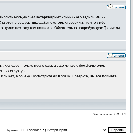
еносить боль,на счет ветеринарных клиник - объездили мы их
на это не решусь никогда),в некоторых говорили,что что-либо
что нужно,поэтому вам написала.Обязательно попробую курс Траумеля
 их следует только после еды, а еще лучше с фосфалюгелем.
стных структур.
или нет, а собаку. Посмотрите ей в глаза. Поверьте, Вы все поймете.
Часовой пояс: GMT + 3
Перейти: