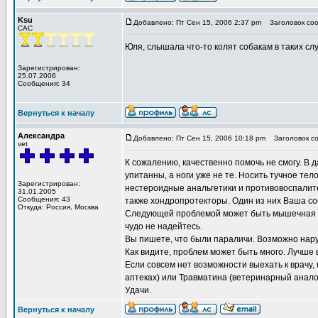
Ksu
Добавлено: Пт Сен 15, 2006 2:37 pm
Заголовок соо
CAC
Юля, слышала что-то колят собакам в таких слу
Зарегистрирован:
25.07.2006
Сообщения: 34
Вернуться к началу
Александра
Добавлено: Пт Сен 15, 2006 10:18 pm
Заголовок со
vet
К сожалению, качественно помочь не смогу. В 
упитанны, а ноги уже не те. Носить тучное те
Зарегистрирован:
нестероидные анальгетики и противовоспалител
31.01.2005
Сообщения: 43
также хондропротекторы. Один из них Ваша со
Откуда: Россия, Москва
Следующей проблемой может быть мышечная дис
чудо не надейтесь.
Вы пишете, что были параличи. Возможно нару
Как видите, проблем может быть много. Лучше в
Если совсем нет возможности выехать к врачу,
аптеках) или Травматина (ветеринарный анало
Удачи.
Вернуться к началу