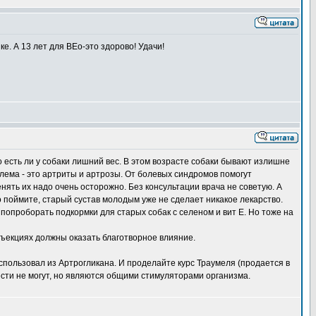
е. А 13 лет для ВЕо-это здорово! Удачи!
о есть ли у собаки лишний вес. В этом возрасте собаки бывают излишне
блема - это артриты и артрозы. От болевых синдромов помогут
нять их надо очень осторожно. Без консультации врача не советую. А
 поймите, старый сустав молодым уже не сделает никакое лекарство.
опроборать подкормки для старых собак с селеном и вит Е. Но тоже на
ъекциях должны оказать благотворное влияние.
использовал из Артрогликана. И проделайте курс Траумеля (продается в
сти не могут, но являются общими стимуляторами организма.