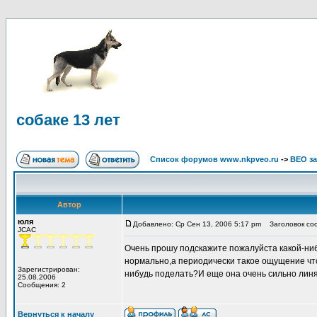
собаке 13 лет
Список форумов www.nkpveo.ru
->
ВЕО за
Автор
юля
Добавлено: Ср Сен 13, 2006 5:17 pm
Заголовок соо
JCAC
Очень прошу подскажите пожалуйста какой-ниб
нормально,а периодически такое ощущение что 
Зарегистрирован:
нибудь поделать?И еще она очень сильно линя
25.08.2006
Сообщения: 2
Вернуться к началу