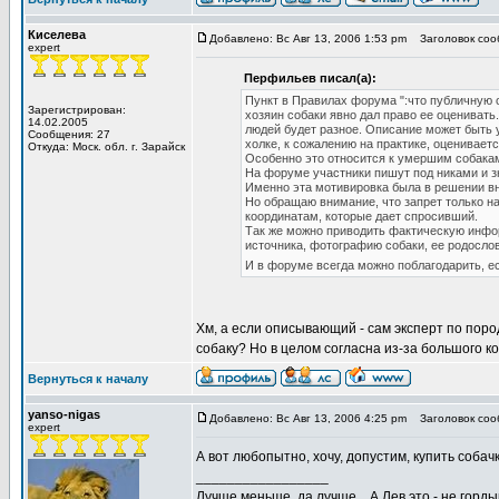
Киселева
Добавлено: Вс Авг 13, 2006 1:53 pm
Заголовок соо
expert
Перфильев писал(а):
Пункт в Правилах форума ":что публичную оц
Зарегистрирован:
хозяин собаки явно дал право ее оценивать.
14.02.2005
людей будет разное. Описание может быть у
Сообщения: 27
холке, к сожалению на практике, оценивает
Откуда: Моск. обл. г. Зарайск
Особенно это относится к умершим собакам
На форуме участники пишут под никами и з
Именно эта мотивировка была в решении вн
Но обращаю внимание, что запрет только на
координатам, которые дает спросивший.
Так же можно приводить фактическую инфор
источника, фотографию собаки, ее родосл
И в форуме всегда можно поблагодарить, е
Хм, а если описывающий - сам эксперт по поро
собаку? Но в целом согласна из-за большого к
Вернуться к началу
yanso-nigas
Добавлено: Вс Авг 13, 2006 4:25 pm
Заголовок соо
expert
А вот любопытно, хочу, допустим, купить собач
_________________
Лучше меньше, да лучше... А Лев это - не гордын