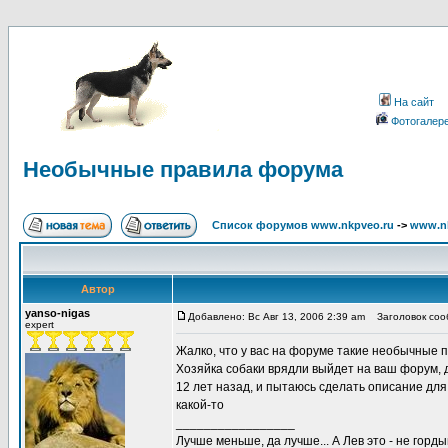
На сайт
Фотогалер
Необычные правила форума
Список форумов www.nkpveo.ru
->
www.nk
Автор
yanso-nigas
Добавлено: Вс Авг 13, 2006 2:39 am
Заголовок соо
expert
Жалко, что у вас на форуме такие необычные 
Хозяйка собаки врядли выйдет на ваш форум, да
12 лет назад, и пытаюсь сделать описание для 
какой-то
_________________
Лучше меньше, да лучше... А Лев это - не гордын