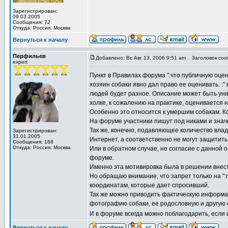
Зарегистрирован:
09.03.2005
Сообщения: 72
Откуда: Россия, Москва
Вернуться к началу
Перфильев
Добавлено: Вс Авг 13, 2006 9:51 am
Заголовок соо
expert
Пункт в Правилах форума ":что публичную оценк
хозяин собаки явно дал право ее оценивать. :"
людей будет разное. Описание может быть уни
холке, к сожалению на практике, оценивается 
Особенно это относится к умершим собакам. Ко
На форуме участники пишут под никами и знач
Так же, конечно, подавляющее количество вла
Зарегистрирован:
31.01.2005
Интернет, а соответственно не могут защитить
Сообщения: 168
Откуда: Россия, Москва
Или в обратном случае, не согласие с данной 
форуме.
Именно эта мотивировка была в решении внест
Но обращаю внимание, что запрет только на ":
координатам, которые дает спросивший.
Так же можно приводить фактическую информац
фотографию собаки, ее родословную и другую
И в форуме всегда можно поблагодарить, если
Вернуться к началу