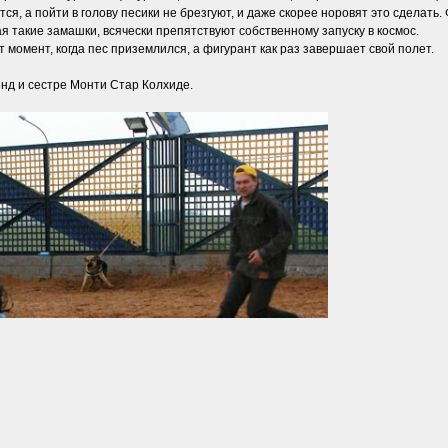
ся, а пойти в голову песики не брезгуют, и даже скорее норовят это сделать.
ая такие замашки, всячески препятствуют собственному запуску в космос.
т момент, когда пес приземлился, а фигурант как раз завершает свой полет.
енд и сестре Монти Стар Колхиде.