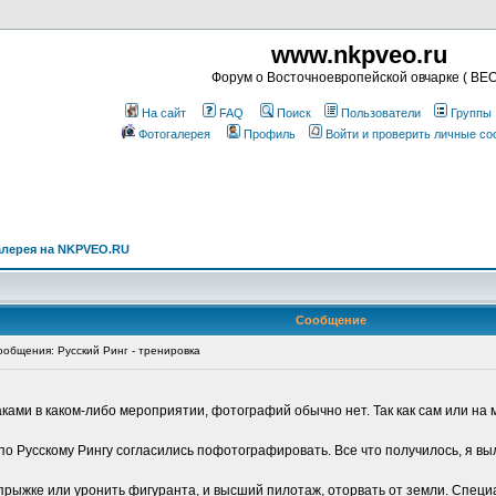
www.nkpveo.ru
Форум о Восточноевропейской овчарке ( ВЕО
На сайт
FAQ
Поиск
Пользователи
Группы
Фотогалерея
Профиль
Войти и проверить личные с
алерея на NKPVEO.RU
Сообщение
общения: Русский Ринг - тренировка
аками в каком-либо мероприятии, фотографий обычно нет. Так как сам или на м
 по Русскому Рингу согласились пофотографировать. Все что получилось, я в
 прыжке или уронить фигуранта, и высший пилотаж, оторвать от земли. Специа