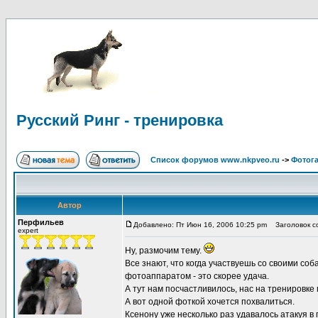
Русский Ринг - тренировка
Список форумов www.nkpveo.ru
->
Фотог
Автор
Перфильев
Добавлено: Пт Июн 16, 2006 10:25 pm
Заголовок со
expert
Ну, размочим тему.
Все знают, что когда участвуешь со своими соб
фотоаппаратом - это скорее удача.
А тут нам посчастливилось, нас на тренировке
А вот одной фоткой хочется похвалиться.
Ксенону уже несколько раз удавалось атакуя в