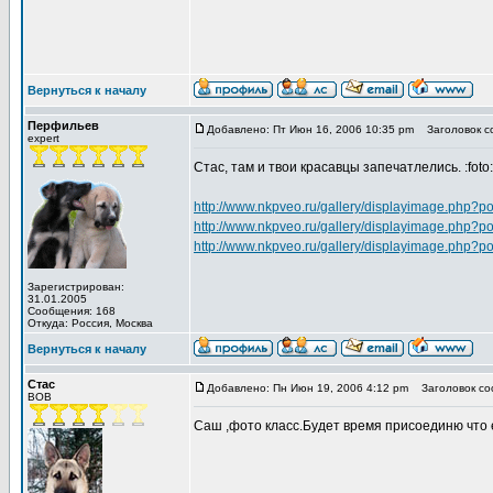
Вернуться к началу
Перфильев
Добавлено: Пт Июн 16, 2006 10:35 pm
Заголовок с
expert
Стас, там и твои красавцы запечатлелись. :foto:
http://www.nkpveo.ru/gallery/displayimage.php?p
http://www.nkpveo.ru/gallery/displayimage.php?p
http://www.nkpveo.ru/gallery/displayimage.php?p
Зарегистрирован:
31.01.2005
Сообщения: 168
Откуда: Россия, Москва
Вернуться к началу
Стас
Добавлено: Пн Июн 19, 2006 4:12 pm
Заголовок со
BOB
Саш ,фото класс.Будет время присоединю что е