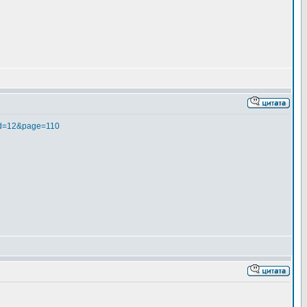
tid=12&page=110