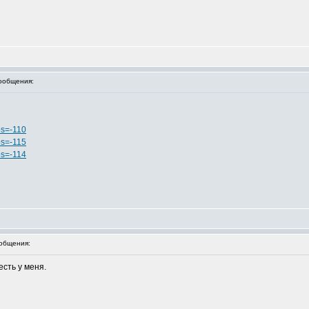
ообщения:
os=-110
os=-115
os=-114
общения:
сть у меня.