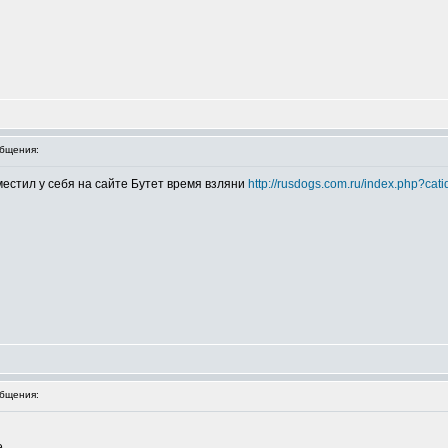
бщения:
местил у себя на сайте Бутет время взляни
http://rusdogs.com.ru/index.php?ca
бщения:
.