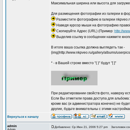
Максимальная ширина или высота для загружен
Для размещения фотографии из галереи в фо
Разместите фотографию в галереи nkpveo.r
Наведя курсор мыши на фотографию правой
Скопируйте Адрес (URL) (Пример:
http://ww
Выделив ссылку в сообщении нажмите кнопк
В итоге ваша ссылка должна выглядеть так -
{img}http://www.nkpveo.ru/gallery/albums/userpics
* - в Вашей строке вместо "{ }" будут "[ ]"
При редактировании свойств фото, наверху есть
Если Вы отметили права доступа для альбома: 
кроме вас (и администратора конечно) не буд
другие, будьте внимательны с этими настройка
Вернуться к началу
admin
Добавлено: Ср Июн 21, 2006 5:27 pm
Заголовок со
Admin