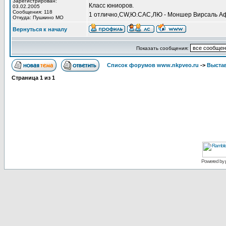
Зарегистрирован:
Класс юниоров.
03.02.2005
Сообщения: 118
1 отлично,CW,Ю.САС,ЛЮ - Моншер Вирсаль Аф
Откуда: Пушкино МО
Вернуться к началу
Показать сообщения:
Список форумов www.nkpveo.ru
->
Выста
Страница
1
из
1
Powered by