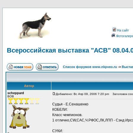
На сайт
Фотогалер
Всероссийская выставка "АСВ" 08.04.
Список форумов www.nkpveo.ru
->
Выста
Автор
scheppard
Добавлено: Вс Апр 09, 2006 7:20 pm
Заголовок сооб
BOB
Судья - Е.Сенашенко
КОБЕЛИ:
Класс чемпионов.
1 отлично,CW,САС,Ч.РФОС,ЛК,ЛПП - Сэнд Ирс
СУКИ: