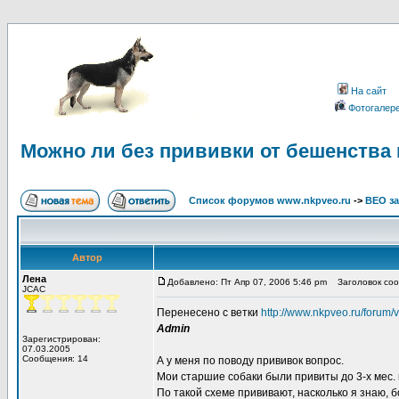
На сайт
Фотогалер
Можно ли без прививки от бешенства
Список форумов www.nkpveo.ru
->
ВЕО за
Автор
Лена
Добавлено: Пт Апр 07, 2006 5:46 pm
Заголовок сооб
JCAC
Перенесено с ветки
http://www.nkpveo.ru/forum/
Admin
Зарегистрирован:
07.03.2005
Сообщения: 14
А у меня по поводу прививок вопрос.
Мои старшие собаки были привиты до 3-х мес. 
По такой схеме прививают, насколько я знаю, 