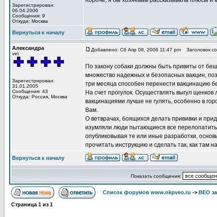
Короче, я бы хозяевам рассказывала плюсы и м
Зарегистрирован:
06.04.2006
Сообщения: 9
Откуда: Москва
Вернуться к началу
Александра
Добавлено: Сб Апр 08, 2006 11:47 pm
Заголовок со
vet
По закону собаки должны быть привиты от беш
множество надежных и безопасных вакцин, поз
Зарегистрирован:
три месяца способен перенести вакцинацию б
31.01.2005
Сообщения: 43
На счет прогулок. Осуществлять выгул щенков л
Откуда: Россия, Москва
вакцинациями лучше не гулять, особенно в гор
Вам.
О ветврачах, боящихся делать прививки и прид
изумляли люди пытающиеся все перелопатить 
опубликовывая те или иные разработки, основы
прочитать инструкцию и сделать так, как там 
Вернуться к началу
Показать сообщения:
Список форумов www.nkpveo.ru
->
ВЕО за
Страница
1
из
1