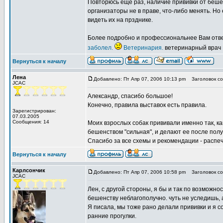
Повторюсь еще раз, наличие прививки от беше
организаторы не в праве, что-либо менять. Но
видеть их на прзднике.
Более подробно и профессиональнее Вам ответ
заболел.
Ветеринария.
ветеринарный врач 
Вернуться к началу
Лена
Добавлено: Пт Апр 07, 2006 10:13 pm
Заголовок со
JCAC
Александр, спасибо большое!
Конечно, правила выставок есть правила.
Зарегистрирован:
07.03.2005
Сообщения: 14
Моих взрослых собак прививали именно так, ка
бешенством "сильная", и делают ее после полу
Спасибо за все схемы и рекомендации - распеча
Вернуться к началу
Карлсончик
Добавлено: Пт Апр 07, 2006 10:58 pm
Заголовок со
JCAC
Лен, с другой стороны, я бы и так по возможно
бешенству неблагополучно. чуть не уследишь, а
Я писала, мы тоже рано делали прививки и я с
ранние прогулки.