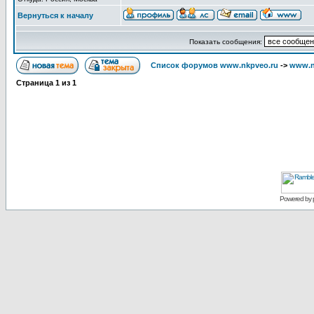
Вернуться к началу
Показать сообщения:
Список форумов www.nkpveo.ru
->
www.n
Страница
1
из
1
Powered by