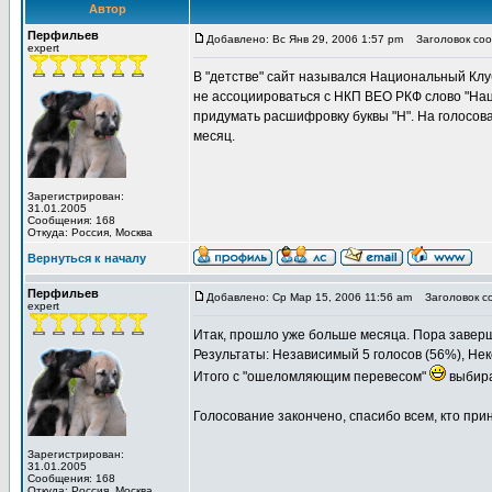
Автор
Перфильев
Добавлено: Вс Янв 29, 2006 1:57 pm
Заголовок сооб
expert
В "детстве" сайт назывался Национальный Клу
не ассоциироваться с НКП ВЕО РКФ слово "Нац
придумать расшифровку буквы "Н". На голосов
месяц.
Зарегистрирован:
31.01.2005
Сообщения: 168
Откуда: Россия, Москва
Вернуться к началу
Перфильев
Добавлено: Ср Мар 15, 2006 11:56 am
Заголовок с
expert
Итак, прошло уже больше месяца. Пора завершат
Результаты: Независимый 5 голосов (56%), Нек
Итого с "ошеломляющим перевесом"
выбира
Голосование закончено, спасибо всем, кто при
Зарегистрирован:
31.01.2005
Сообщения: 168
Откуда: Россия, Москва