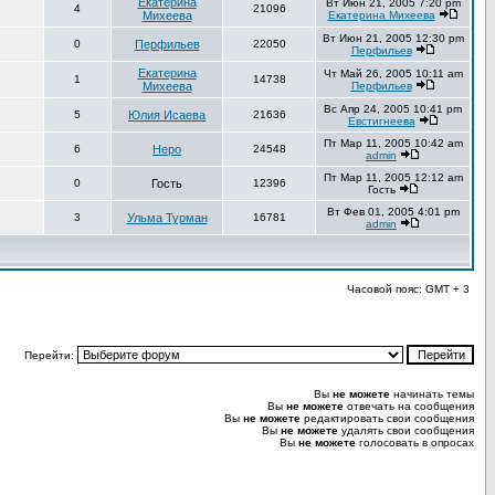
Екатерина
Вт Июн 21, 2005 7:20 pm
4
21096
Михеева
Екатерина Михеева
Вт Июн 21, 2005 12:30 pm
0
Перфильев
22050
Перфильев
Екатерина
Чт Май 26, 2005 10:11 am
1
14738
Михеева
Перфильев
Вс Апр 24, 2005 10:41 pm
5
Юлия Исаева
21636
Евстигнеева
Пт Мар 11, 2005 10:42 am
6
Неро
24548
admin
Пт Мар 11, 2005 12:12 am
0
Гость
12396
Гость
Вт Фев 01, 2005 4:01 pm
3
Ульма Турман
16781
admin
Часовой пояс: GMT + 3
Перейти:
Вы
не можете
начинать темы
Вы
не можете
отвечать на сообщения
Вы
не можете
редактировать свои сообщения
Вы
не можете
удалять свои сообщения
Вы
не можете
голосовать в опросах