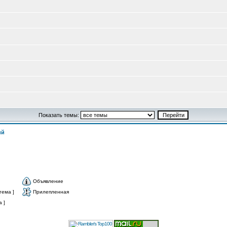
Показать темы:
ий
Объявление
тема ]
Прилепленная
 ]