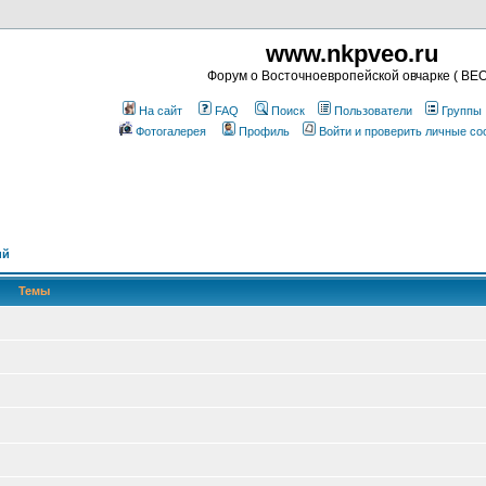
www.nkpveo.ru
Форум о Восточноевропейской овчарке ( ВЕО
На сайт
FAQ
Поиск
Пользователи
Группы
Фотогалерея
Профиль
Войти и проверить личные с
ий
Темы