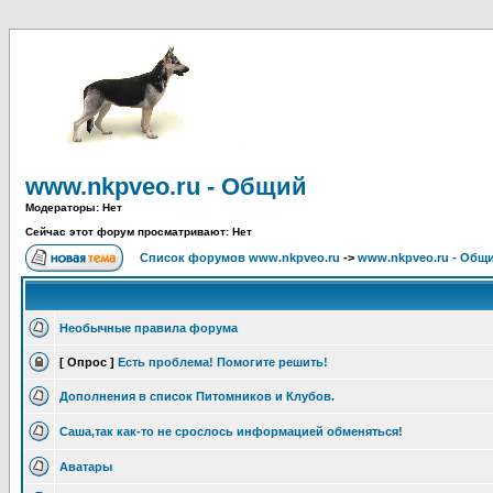
www.nkpveo.ru - Общий
Модераторы: Нет
Сейчас этот форум просматривают: Нет
Список форумов www.nkpveo.ru
->
www.nkpveo.ru - Общ
Необычные правила форума
[ Опрос ]
Есть проблема! Помогите решить!
Дополнения в список Питомников и Клубов.
Саша,так как-то не срослось информацией обменяться!
Аватары