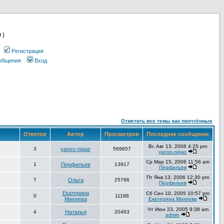
 )
Регистрация
ообщения
Вход
Отметить все темы как прочтённые
Ответов
Автор
Просмотров
Последнее сообщение
Вс Авг 13, 2006 4:25 pm
3
yanso-nigas
569657
yanso-nigas
Ср Мар 15, 2006 11:56 am
1
Перфильев
13917
Перфильев
Пт Янв 13, 2006 12:30 pm
7
Ольга
25786
Перфильев
Екатерина
Сб Сен 10, 2005 10:57 pm
0
11188
Михеева
Екатерина Михеева
Чт Июн 23, 2005 9:38 am
4
Наталья
20463
admin