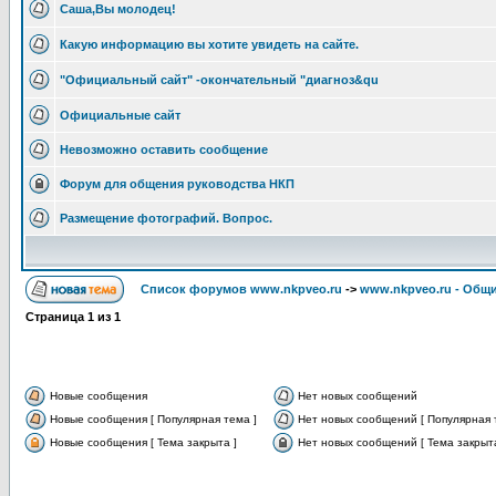
Саша,Вы молодец!
Какую информацию вы хотите увидеть на сайте.
"Официальный сайт" -окончательный "диагноз&qu
Официальные сайт
Невозможно оставить сообщение
Форум для общения руководства НКП
Размещение фотографий. Вопрос.
Список форумов www.nkpveo.ru
->
www.nkpveo.ru - Общ
Страница
1
из
1
Новые сообщения
Нет новых сообщений
Новые сообщения [ Популярная тема ]
Нет новых сообщений [ Популярная 
Новые сообщения [ Тема закрыта ]
Нет новых сообщений [ Тема закрыта