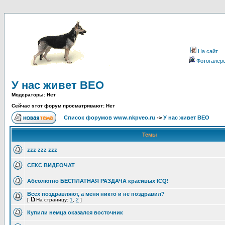
На сайт
Фотогалер
У нас живет ВЕО
Модераторы: Нет
Сейчас этот форум просматривают: Нет
Список форумов www.nkpveo.ru
->
У нас живет ВЕО
Темы
zzz zzz zzz
СЕКС ВИДЕОЧАТ
Абсолютно БЕСПЛАТНАЯ РАЗДАЧА красивых ICQ!
Всех поздравляют, а меня никто и не поздравил?
[
На страницу:
1
,
2
]
Купили немца оказался восточник