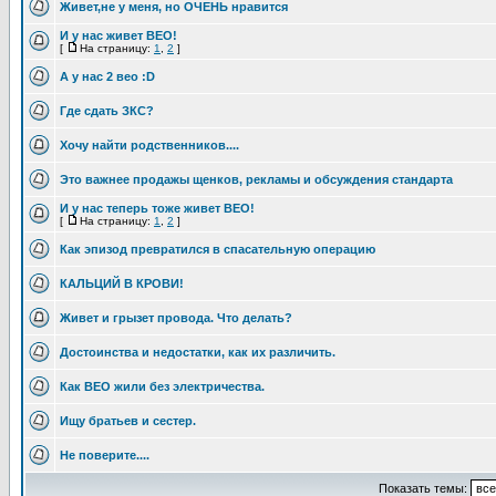
Живет,не у меня, но ОЧЕНЬ нравится
И у нас живет ВЕО!
[
На страницу:
1
,
2
]
А у нас 2 вео :D
Где сдать ЗКС?
Хочу найти родственников....
Это важнее продажы щенков, рекламы и обсуждения стандарта
И у нас теперь тоже живет ВЕО!
[
На страницу:
1
,
2
]
Как эпизод превратился в спасательную операцию
КАЛЬЦИЙ В КРОВИ!
Живет и грызет провода. Что делать?
Достоинства и недостатки, как их различить.
Как ВЕО жили без электричества.
Ищу братьев и сестер.
Не поверите....
Показать темы: