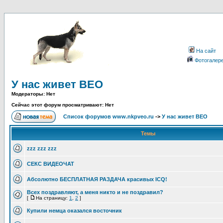
На сайт
Фотогалер
У нас живет ВЕО
Модераторы: Нет
Сейчас этот форум просматривают: Нет
Список форумов www.nkpveo.ru
->
У нас живет ВЕО
Темы
zzz zzz zzz
СЕКС ВИДЕОЧАТ
Абсолютно БЕСПЛАТНАЯ РАЗДАЧА красивых ICQ!
Всех поздравляют, а меня никто и не поздравил?
[
На страницу:
1
,
2
]
Купили немца оказался восточник