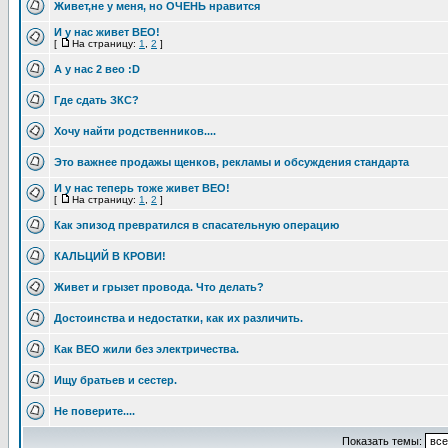
Живет,не у меня, но ОЧЕНЬ нравится
И у нас живет ВЕО!
[
На страницу:
1
,
2
]
А у нас 2 вео :D
Где сдать ЗКС?
Хочу найти родственников....
Это важнее продажы щенков, рекламы и обсуждения стандарта
И у нас теперь тоже живет ВЕО!
[
На страницу:
1
,
2
]
Как эпизод превратился в спасательную операцию
КАЛЬЦИЙ В КРОВИ!
Живет и грызет провода. Что делать?
Достоинства и недостатки, как их различить.
Как ВЕО жили без электричества.
Ищу братьев и сестер.
Не поверите....
Показать темы: