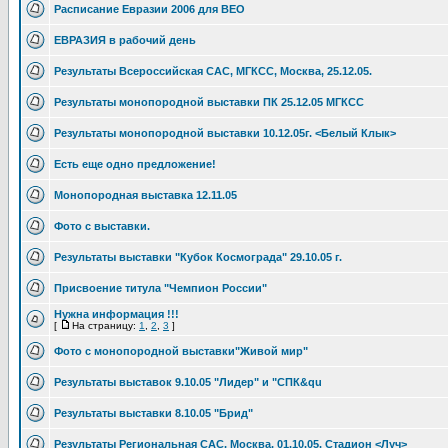
Расписание Евразии 2006 для ВЕО
ЕВРАЗИЯ в рабочий день
Результаты Всероссийская САС, МГКСС, Москва, 25.12.05.
Результаты монопородной выставки ПК 25.12.05 МГКСС
Результаты монопородной выставки 10.12.05г. <Белый Клык>
Есть еще одно предложение!
Монопородная выставка 12.11.05
Фото с выставки.
Результаты выставки "Кубок Космограда" 29.10.05 г.
Присвоение титула "Чемпион России"
Нужна информация !!!
[
На страницу:
1
,
2
,
3
]
Фото с монопородной выставки"Живой мир"
Результаты выставок 9.10.05 "Лидер" и "СПК&qu
Результаты выставки 8.10.05 "Брид"
Результаты Региональная САС, Москва, 01.10.05. Стадион <Луч>