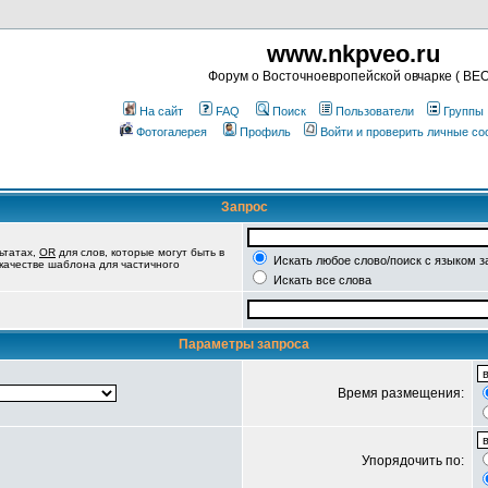
www.nkpveo.ru
Форум о Восточноевропейской овчарке ( ВЕО
На сайт
FAQ
Поиск
Пользователи
Группы
Фотогалерея
Профиль
Войти и проверить личные с
Запрос
ьтатах,
OR
для слов, которые могут быть в
Искать любое слово/поиск с языком з
 качестве шаблона для частичного
Искать все слова
Параметры запроса
Время размещения:
Упорядочить по: