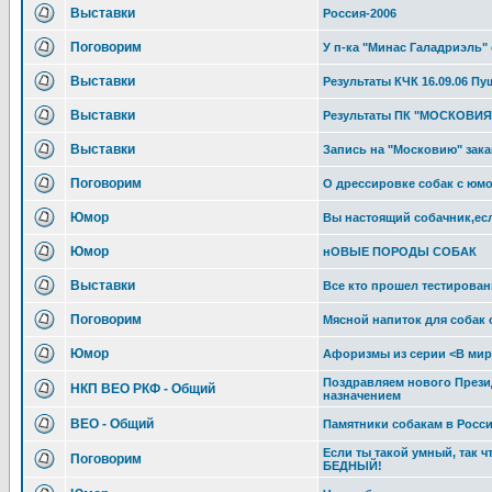
Выставки
Россия-2006
Поговорим
У п-ка "Минас Галадриэль"
Выставки
Результаты КЧК 16.09.06 П
Выставки
Результаты ПК "МОСКОВИЯ"
Выставки
Запись на "Московию" зака
Поговорим
О дрессировке собак с юм
Юмор
Вы настоящий собачник,есл
Юмор
нОВЫЕ ПОРОДЫ СОБАК
Выставки
Все кто прошел тестирован
Поговорим
Мясной напиток для собак 
Юмор
Афоризмы из серии <В мир
Поздравляем нового Прези
НКП ВЕО РКФ - Общий
назначением
ВЕО - Общий
Памятники собакам в Росс
Если ты такой умный, так 
Поговорим
БЕДНЫЙ!