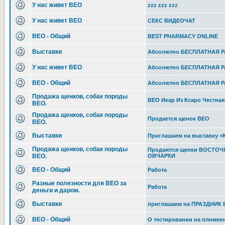
У нас живет ВЕО
zzz zzz zzz
У нас живет ВЕО
СЕКС ВИДЕОЧАТ
ВЕО - Общий
BEST PHARMACY ONLINE
Выставки
Абсолютно БЕСПЛАТНАЯ Р
У нас живет ВЕО
Абсолютно БЕСПЛАТНАЯ Р
ВЕО - Общий
Абсолютно БЕСПЛАТНАЯ Р
Продажа щенков, собак породы
ВЕО Икар Из Ксаро Честная
ВЕО.
Продажа щенков, собак породы
Продается щенок ВЕО
ВЕО.
Выставки
Приглашаем на выставку <
Продажа щенков, собак породы
Продаются щенки ВОСТО
ВЕО.
ОВЧАРКИ
ВЕО - Общий
Работа
Разные полезности для ВЕО за
Работа
деньги и даром.
Выставки
приглашаем на ПРАЗДНИК 
ВЕО - Общий
О тестировании на плнменн