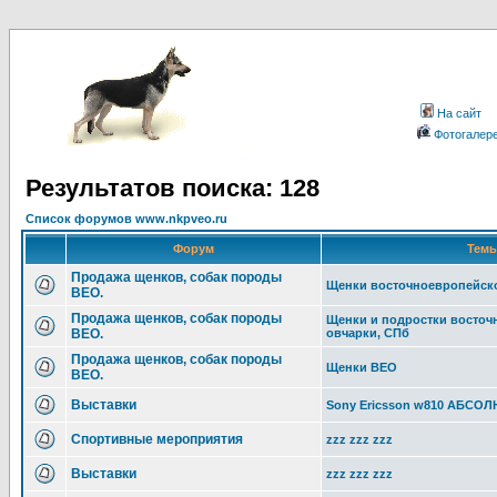
На сайт
Фотогалер
Результатов поиска: 128
Список форумов www.nkpveo.ru
Форум
Тем
Продажа щенков, собак породы
Щенки восточноевропейск
ВЕО.
Продажа щенков, собак породы
Щенки и подростки восточ
ВЕО.
овчарки, СПб
Продажа щенков, собак породы
Щенки ВЕО
ВЕО.
Выставки
Sony Ericsson w810 АБС
Спортивные мероприятия
zzz zzz zzz
Выставки
zzz zzz zzz