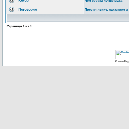
Юмор
Чем собака лучше мужа
Поговорим
Преступление, наказание и 
Страница
1
из
3
Powered by