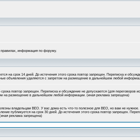
 правилах, информация по форуму.
тся на срок 14 дней. До истечения этого срока повтор запрещен. Переписка и обсужд
вные объявления удаляются с запретом на размещение в дальнейшем любой информац
о срока повтор запрещен. Переписка и обсуждение не допускаются (для переговоров и
ом на размещение в дальнейшем любой информации. (иная реклама запрещена)
олезны владельцам ВЕО. У вас дома есть что-то полезное для ВЕО, но вам не нужное. 
ление публикуется на срок 30 дней. До истечения этого срока повтор запрещен. Пере
 (иная реклама запрещена)