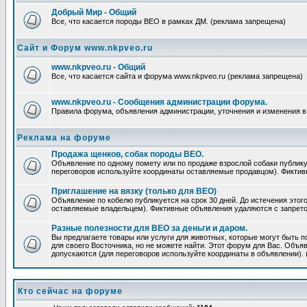
Добрый Мир - Общий
Все, что касается породы ВЕО в рамках ДМ. (реклама запрещена)
Сайт и Форум www.nkpveo.ru
www.nkpveo.ru - Общий
Все, что касается сайта и форума www.nkpveo.ru (реклама запрещена)
www.nkpveo.ru - Сообщения администрации форума.
Правила форума, объявления администрации, уточнения и изменения в
Реклама на форуме
Продажа щенков, собак породы ВЕО.
Объявление по одному помету или по продаже взрослой собаки публикуе
переговоров используйте координаты оставляемые продавцом). Фикти
Приглашение на вязку (только для ВЕО)
Объявление по кобелю публикуется на срок 30 дней. До истечения этог
оставляемые владельцем). Фиктивные объявления удаляются с запрет
Разные полезности для ВЕО за деньги и даром.
Вы предлагаете товары или услуги для животных, которые могут быть п
для своего Восточника, но не можете найти. Этот форум для Вас. Объяв
допускаются (для переговоров используйте координаты в объявлении).
Кто сейчас на форуме