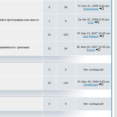
Чт Сен 21, 2006 9:44 pm
8
58
Александра
Ср Авг 02, 2006 6:33 pm
шейся фотографии или просто
1
6
Стас
Пт Апр 13, 2007 10:45 am
31
103
Сан Дималь
Вс Фев 18, 2007 12:05 pm
держиваться. (реклама
12
34
Елена
0
0
Нет сообщений
Пт Июн 30, 2006 9:35 pm
25
144
Перфильев
0
0
Нет сообщений