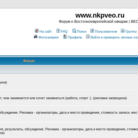
www.nkpveo.ru
Форум о Восточноевропейской овчарке ( ВЕО
На сайт
FAQ
Поиск
Пользователи
Группы
Фотогалерея
Профиль
Войти и проверить личные с
Форум
щена)
ет, чем занимается или хочет заниматься (работа, спорт :). (реклама запрещена)
бсуждение. Реклама - организаторы, дата и место проведения, стоимость записи, мес
, результаты, обсуждение. Реклама - организаторы, дата и место проведения, стоимо
на)