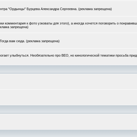
ентра "Ордынцы" Бурцева Александра Сергеевна. (реклама запрещена)
ки комментария к фото узковаты для этого), а иногда хочется поговорить о понравив
еклама запрещена)
 Тогда вам сюда. (реклама запрещена)
могает улыбнуться. Необязательно про ВЕО, но кинологической тематики просьба при