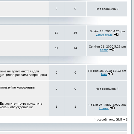
0
0
Нет сообщений
Вс Авг 13, 2006 4:25 pm
12
46
yanso-nigas
Ср Июн 21, 2006 5:27 pm
11
14
admin
Пн Ноя 15, 2010 12:13 am
ение не допускаются (для
6
6
Run
ии. (иная реклама запрещена)
спользуйте координаты
0
0
Нет сообщений
Вы хотите что-то прикупить
Чт Окт 25, 2007 12:27 am
1
1
писка и обсуждение не
Елена
Часовой пояс: GMT + 3