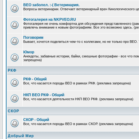
ВЕО заболел. :-( Ветеринария.
Вопросы ветеринарии. Отвечает ветеринарный врач Кинологического ц
Фотогалерея на NKPVEO.RU
Фотогалерея не очень комфортна для обсуждения представленного (рам
привлечь внимание к новым фотографиям. Все это возможно здесь. (р
Поговорим
Бывает, хочется поделиться чем-то с коллегами, но не только про ВЕО.
Юмор
Анекдоты, забавные истории, байки, смешные фотографии - все что по
запрещена)
РКФ
РКФ - Общий
Все, что касается породы ВЕО в рамках РКФ. (реклама запрещена)
НКП ВЕО РКФ - Общий
Все, что касается деятельности НКП ВЕО РКФ. (реклама запрещена)
СКОР
СКОР - Общий
Все, что касается породы ВЕО в рамках СКОР. (реклама запрещена)
Добрый Мир