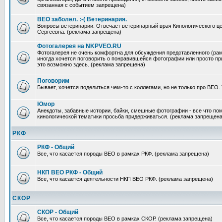
связанная с событием запрещена)
ВЕО заболел. :-( Ветеринария.
Вопросы ветеринарии. Отвечает ветеринарный врач Кинологического ц
Сергеевна. (реклама запрещена)
Фотогалерея на NKPVEO.RU
Фотогалерея не очень комфортна для обсуждения представленного (рамк
иногда хочется поговорить о понравившейся фотографии или просто п
это возможно здесь. (реклама запрещена)
Поговорим
Бывает, хочется поделиться чем-то с коллегами, но не только про ВЕО.
Юмор
Анекдоты, забавные истории, байки, смешные фотографии - все что по
кинологической тематики просьба придерживаться. (реклама запрещена
РКФ
РКФ - Общий
Все, что касается породы ВЕО в рамках РКФ. (реклама запрещена)
НКП ВЕО РКФ - Общий
Все, что касается деятельности НКП ВЕО РКФ. (реклама запрещена)
СКОР
СКОР - Общий
Все, что касается породы ВЕО в рамках СКОР. (реклама запрещена)