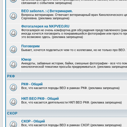
связанная с событием запрещена)
ВЕО заболел. :-( Ветеринария.
Вопросы ветеринарии. Отвечает ветеринарный врач Кинологического ц
Сергеевна. (реклама запрещена)
Фотогалерея на NKPVEO.RU
Фотогалерея не очень комфортна для обсуждения представленного (рамк
иногда хочется поговорить о понравившейся фотографии или просто п
это возможно здесь. (реклама запрещена)
Поговорим
Бывает, хочется поделиться чем-то с коллегами, но не только про ВЕО.
Юмор
Анекдоты, забавные истории, байки, смешные фотографии - все что по
кинологической тематики просьба придерживаться. (реклама запрещена
РКФ
РКФ - Общий
Все, что касается породы ВЕО в рамках РКФ. (реклама запрещена)
НКП ВЕО РКФ - Общий
Все, что касается деятельности НКП ВЕО РКФ. (реклама запрещена)
СКОР
СКОР - Общий
Все, что касается породы ВЕО в рамках СКОР. (реклама запрещена)