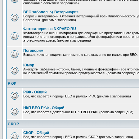
связанная с событием запрещена)
ВЕО заболел. :-( Ветеринария.
Вопросы ветеринарии. Отвечает ветеринарный врач Кинологического ц
Сергеевна. (реклама запрещена)
Фотогалерея на NKPVEO.RU
Фотогалерея не очень комфортна для обсуждения представленного (рамк
иногда хочется поговорить о понравившейся фотографии или просто п
это возможно здесь. (реклама запрещена)
Поговорим
Бывает, хочется поделиться чем-то с коллегами, но не только про ВЕО.
Юмор
Анекдоты, забавные истории, байки, смешные фотографии - все что по
кинологической тематики просьба придерживаться. (реклама запрещена
РКФ
РКФ - Общий
Все, что касается породы ВЕО в рамках РКФ. (реклама запрещена)
НКП ВЕО РКФ - Общий
Все, что касается деятельности НКП ВЕО РКФ. (реклама запрещена)
СКОР
СКОР - Общий
Все, что касается породы ВЕО в рамках СКОР. (реклама запрещена)