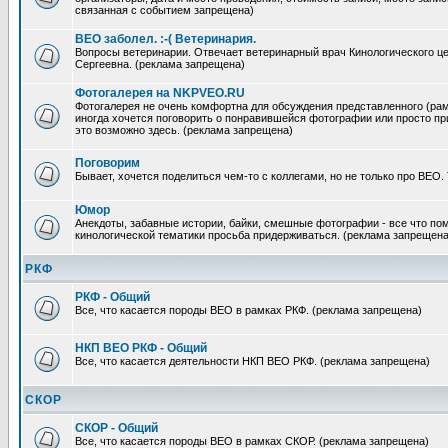
связанная с событием запрещена)
ВЕО заболел. :-( Ветеринария.
Вопросы ветеринарии. Отвечает ветеринарный врач Кинологического ц
Сергеевна. (реклама запрещена)
Фотогалерея на NKPVEO.RU
Фотогалерея не очень комфортна для обсуждения представленного (рамк
иногда хочется поговорить о понравившейся фотографии или просто п
это возможно здесь. (реклама запрещена)
Поговорим
Бывает, хочется поделиться чем-то с коллегами, но не только про ВЕО.
Юмор
Анекдоты, забавные истории, байки, смешные фотографии - все что по
кинологической тематики просьба придерживаться. (реклама запрещена
РКФ
РКФ - Общий
Все, что касается породы ВЕО в рамках РКФ. (реклама запрещена)
НКП ВЕО РКФ - Общий
Все, что касается деятельности НКП ВЕО РКФ. (реклама запрещена)
СКОР
СКОР - Общий
Все, что касается породы ВЕО в рамках СКОР. (реклама запрещена)