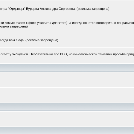
ентра "Ордынцы" Бурцева Александра Сергеевна. (реклама запрещена)
ки комментария к фото узковаты для этого), а иногда хочется поговорить о понравив
еклама запрещена)
 Тогда вам сюда. (реклама запрещена)
могает улыбнуться. Необязательно про ВЕО, но кинологической тематики просьба при