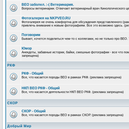
ВЕО заболел. :-( Ветеринария.
Вопросы ветеринарии. Отвечает ветеринарный врач Кинологического ц
Фотогалерея на NKPVEO.RU
Фотогалерея не очень комфортна для обсуждения представленного (рам
привлечь внимание к новым фотографиям. Все это возможно здесь. (р
Поговорим
Бывает, хочется поделиться чем-то с коллегами, но не только про ВЕО.
Юмор
Анекдоты, забавные истории, байки, смешные фотографии - все что по
запрещена)
РКФ
РКФ - Общий
Все, что касается породы ВЕО в рамках РКФ. (реклама запрещена)
НКП ВЕО РКФ - Общий
Все, что касается деятельности НКП ВЕО РКФ. (реклама запрещена)
СКОР
СКОР - Общий
Все, что касается породы ВЕО в рамках СКОР. (реклама запрещена)
Добрый Мир