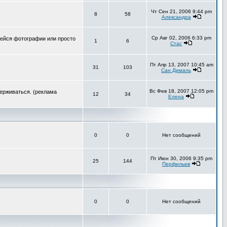
Чт Сен 21, 2006 9:44 pm
8
58
Александра
Ср Авг 02, 2006 6:33 pm
шейся фотографии или просто
1
6
Стас
Пт Апр 13, 2007 10:45 am
31
103
Сан Дималь
Вс Фев 18, 2007 12:05 pm
держиваться. (реклама
12
34
Елена
0
0
Нет сообщений
Пт Июн 30, 2006 9:35 pm
25
144
Перфильев
0
0
Нет сообщений