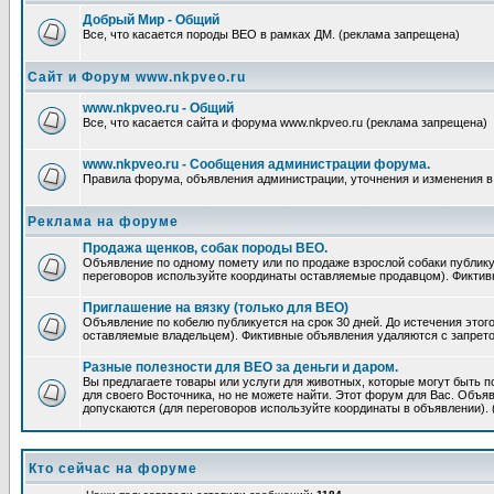
Добрый Мир - Общий
Все, что касается породы ВЕО в рамках ДМ. (реклама запрещена)
Сайт и Форум www.nkpveo.ru
www.nkpveo.ru - Общий
Все, что касается сайта и форума www.nkpveo.ru (реклама запрещена)
www.nkpveo.ru - Сообщения администрации форума.
Правила форума, объявления администрации, уточнения и изменения в
Реклама на форуме
Продажа щенков, собак породы ВЕО.
Объявление по одному помету или по продаже взрослой собаки публикуе
переговоров используйте координаты оставляемые продавцом). Фикти
Приглашение на вязку (только для ВЕО)
Объявление по кобелю публикуется на срок 30 дней. До истечения этог
оставляемые владельцем). Фиктивные объявления удаляются с запрет
Разные полезности для ВЕО за деньги и даром.
Вы предлагаете товары или услуги для животных, которые могут быть п
для своего Восточника, но не можете найти. Этот форум для Вас. Объяв
допускаются (для переговоров используйте координаты в объявлении).
Кто сейчас на форуме