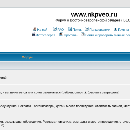
www.nkpveo.ru
Форум о Восточноевропейской овчарке ( ВЕО
На сайт
FAQ
Поиск
Пользователи
Группы
Фотогалерея
Профиль
Войти и проверить личные с
Форум
щена)
ет, чем занимается или хочет заниматься (работа, спорт :). (реклама запрещена)
бсуждение. Реклама - организаторы, дата и место проведения, стоимость записи, мес
, результаты, обсуждение. Реклама - организаторы, дата и место проведения, стоимо
на)