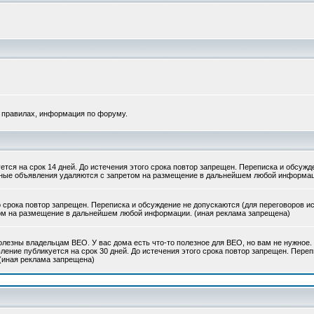
 правилах, информация по форуму.
тся на срок 14 дней. До истечения этого срока повтор запрещен. Переписка и обсужд
вные объявления удаляются с запретом на размещение в дальнейшем любой информац
о срока повтор запрещен. Переписка и обсуждение не допускаются (для переговоров и
ом на размещение в дальнейшем любой информации. (иная реклама запрещена)
олезны владельцам ВЕО. У вас дома есть что-то полезное для ВЕО, но вам не нужное. 
ление публикуется на срок 30 дней. До истечения этого срока повтор запрещен. Пере
 (иная реклама запрещена)