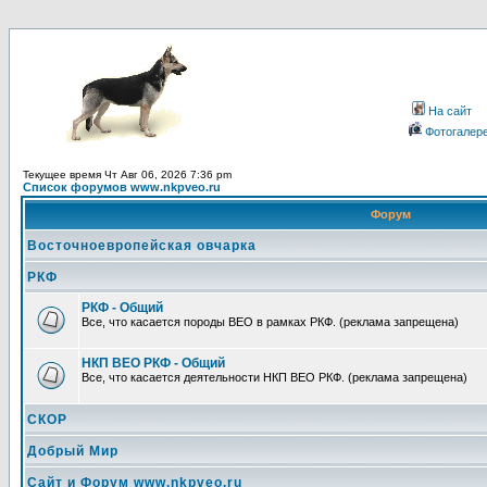
На сайт
Фотогалер
Текущее время Чт Авг 06, 2026 7:36 pm
Список форумов www.nkpveo.ru
Форум
Восточноевропейская овчарка
РКФ
РКФ - Общий
Все, что касается породы ВЕО в рамках РКФ. (реклама запрещена)
НКП ВЕО РКФ - Общий
Все, что касается деятельности НКП ВЕО РКФ. (реклама запрещена)
СКОР
Добрый Мир
Сайт и Форум www.nkpveo.ru