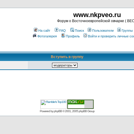
www.nkpveo.ru
Форум о Восточноевропейской овчарке ( ВЕО
На сайт
FAQ
Поиск
Пользователи
Группы
Фотогалерея
Профиль
Войти и проверить личные с
Вступить в группу
Powered by
phpBB
© 2001, 2005 phpBB Group