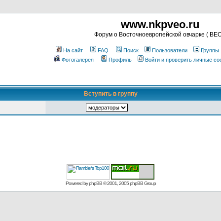
www.nkpveo.ru
Форум о Восточноевропейской овчарке ( ВЕО
На сайт
FAQ
Поиск
Пользователи
Группы
Фотогалерея
Профиль
Войти и проверить личные с
Вступить в группу
Powered by
phpBB
© 2001, 2005 phpBB Group