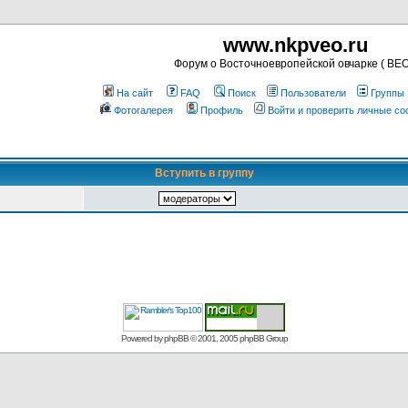
www.nkpveo.ru
Форум о Восточноевропейской овчарке ( ВЕО
На сайт
FAQ
Поиск
Пользователи
Группы
Фотогалерея
Профиль
Войти и проверить личные с
Вступить в группу
Powered by
phpBB
© 2001, 2005 phpBB Group