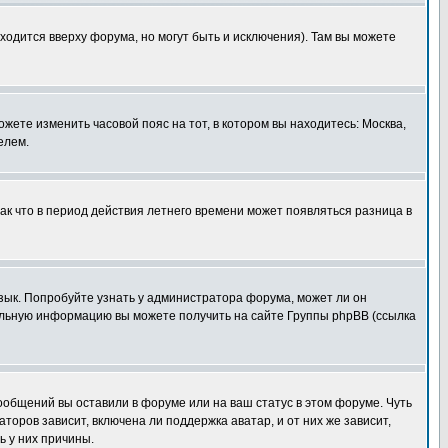
ходится вверху форума, но могут быть и исключения). Там вы можете
ожете изменить часовой пояс на тот, в котором вы находитесь: Москва,
елем.
так что в период действия летнего времени может появляться разница в
язык. Попробуйте узнать у администратора форума, может ли он
тельную информацию вы можете получить на сайте Группы phpBB (ссылка
сообщений вы оставили в форуме или на ваш статус в этом форуме. Чуть
оров зависит, включена ли поддержка аватар, и от них же зависит,
ь у них причины.