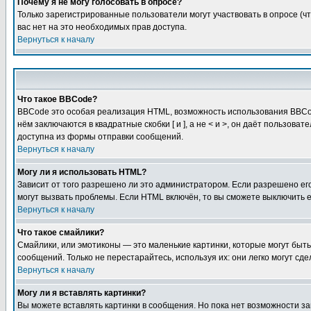
Почему я не могу голосовать в опросе?
Только зарегистрированные пользователи могут участвовать в опросе (чт
вас нет на это необходимых прав доступа.
Вернуться к началу
Что такое BBCode?
BBCode это особая реализация HTML, возможность использования BBCod
нём заключаются в квадратные скобки [ и ], а не < и >, он даёт польз
доступна из формы отправки сообщений.
Вернуться к началу
Могу ли я использовать HTML?
Зависит от того разрешено ли это администратором. Если разрешено его 
могут вызвать проблемы. Если HTML включён, то вы сможете выключить 
Вернуться к началу
Что такое смайлики?
Смайлики, или эмотиконы — это маленькие картинки, которые могут быть 
сообщений. Только не перестарайтесь, используя их: они легко могут с
Вернуться к началу
Могу ли я вставлять картинки?
Вы можете вставлять картинки в сообщения. Но пока нет возможности заг