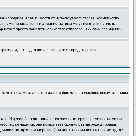
шем профиле, в зависимости от используемого стиля). Большинство
 например модераторы и администраторы могут иметь специальные
ор может просто понизить количество отправленных вами сообщений.
тратором). Это сделано для того, чтобы предотвратить
. То что вы можете делать в данном форуме перечислено внизу страницы
ь сообщение (иногда только в течении некоторого времени с момента
 небольшая надпись, она показывает сколько раз вы редактировали
администратор или модератор (они должны сами оставить пометку, где