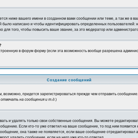
тся ниже вашего имени в созданном вами сообщении или теме, а так же в ва
ний было написано и чтобы идентифицировать определенных пользователей:
 для того, чтобы повысить ваше звание, за это модератор или администрат
?
встроенную в форум форму (если эта возможность вообще разрешена админис
Создание сообщений
ам, возможно, придется зарегистрироваться прежде чем отправить сообщение
отвечать на сообщения и т.д.
)
ать и удалять только свои собственные сообщения. Вы можете редактироват
ообщению. Если кто-то уже ответил на ваше сообщение, то под ним появится
 сообщение, она также не появляется, если ваше сообщение отредактировал 
могут удалить сообщение, если на него уже кто-то ответил.