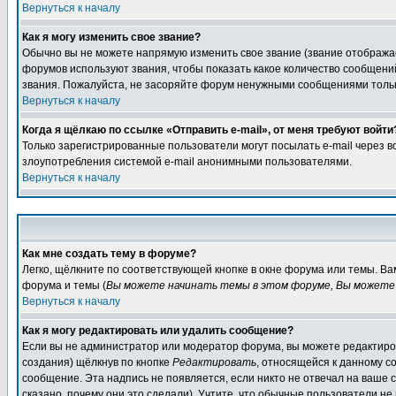
Вернуться к началу
Как я могу изменить свое звание?
Обычно вы не можете напрямую изменить свое звание (звание отображае
форумов используют звания, чтобы показать какое количество сообще
звания. Пожалуйста, не засоряйте форум ненужными сообщениями только
Вернуться к началу
Когда я щёлкаю по ссылке «Отправить e-mail», от меня требуют войти
Только зарегистрированные пользователи могут посылать e-mail через 
злоупотребления системой e-mail анонимными пользователями.
Вернуться к началу
Как мне создать тему в форуме?
Легко, щёлкните по соответствующей кнопке в окне форума или темы. В
форума и темы (
Вы можете начинать темы в этом форуме, Вы можете 
Вернуться к началу
Как я могу редактировать или удалить сообщение?
Если вы не администратор или модератор форума, вы можете редактиров
создания) щёлкнув по кнопке
Редактировать
, относящейся к данному с
сообщение. Эта надпись не появляется, если никто не отвечал на ваше
сказано, почему они это сделали). Учтите, что обычные пользователи не 