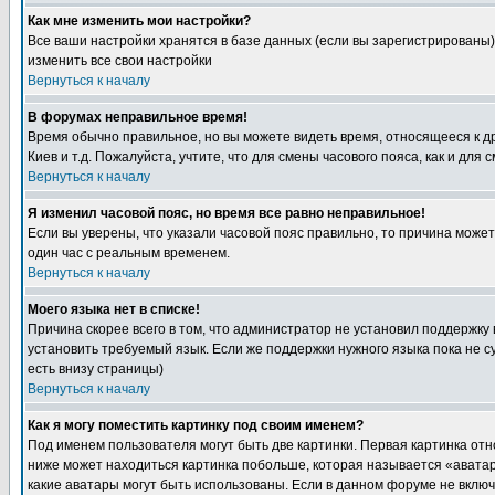
Как мне изменить мои настройки?
Все ваши настройки хранятся в базе данных (если вы зарегистрированы)
изменить все свои настройки
Вернуться к началу
В форумах неправильное время!
Время обычно правильное, но вы можете видеть время, относящееся к друг
Киев и т.д. Пожалуйста, учтите, что для смены часового пояса, как и д
Вернуться к началу
Я изменил часовой пояс, но время все равно неправильное!
Если вы уверены, что указали часовой пояс правильно, то причина може
один час с реальным временем.
Вернуться к началу
Моего языка нет в списке!
Причина скорее всего в том, что администратор не установил поддержку
установить требуемый язык. Если же поддержки нужного языка пока не 
есть внизу страницы)
Вернуться к началу
Как я могу поместить картинку под своим именем?
Под именем пользователя могут быть две картинки. Первая картинка отн
ниже может находиться картинка побольше, которая называется «аватара
какие аватары могут быть использованы. Если в данном форуме не вклю