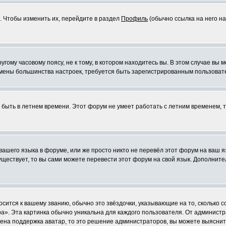
. Чтобы изменить их, перейдите в раздел
Профиль
(обычно ссылка на него на
ому часовому поясу, не к тому, в котором находитесь вы. В этом случае вы м
ля смены большинства настроек, требуется быть зарегистрированным пользоват
т быть в летнем времени. Этот форум не умеет работать с летним временем, 
 вашего языка в форуме, или же просто никто не перевёл этот форум на ваш 
существует, то вы сами можете перевести этот форум на свой язык. Дополни
осится к вашему званию, обычно это звёздочки, указывающие на то, сколько 
». Эта картинка обычно уникальна для каждого пользователя. От администрат
чена поддержка аватар, то это решение администраторов, вы можете выяснит