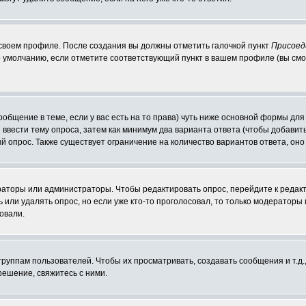
 своем профиле. После создания вы должны отметить галочкой пункт
Присоед
 умолчанию, если отметите соответствующий пункт в вашем профиле (вы смо
сообщение в теме, если у вас есть на то права) чуть ниже основной формы д
ы ввести тему опроса, затем как минимум два варианта ответа (чтобы добавит
й опрос. Также существует ограничение на количество вариантов ответа, он
ераторы или администраторы. Чтобы редактировать опрос, перейдите к редакт
ь или удалять опрос, но если уже кто-то проголосовал, то только модераторы
овали.
уппам пользователей. Чтобы их просматривать, создавать сообщения и т.д.
ешение, свяжитесь с ними.