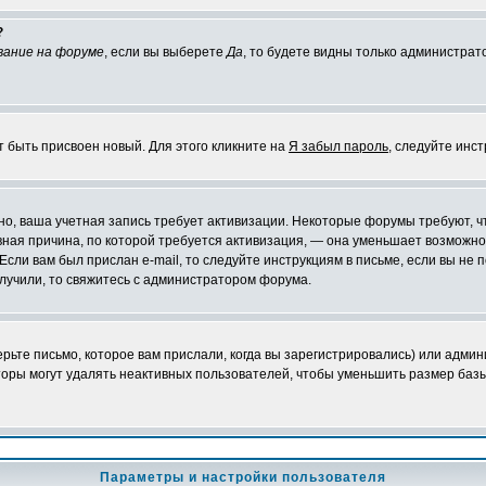
?
вание на форуме
, если вы выберете
Да
, то будете видны только администрат
т быть присвоен новый. Для этого кликните на
Я забыл пароль
, следуйте инс
ожно, ваша учетная запись требует активизации. Некоторые форумы требуют,
лавная причина, по которой требуется активизация, — она уменьшает возмож
Если вам был прислан e-mail, то следуйте инструкциям в письме, если вы не п
олучили, то свяжитесь с администратором форума.
ьте письмо, которое вам прислали, когда вы зарегистрировались) или админ
оры могут удалять неактивных пользователей, чтобы уменьшить размер базы
Параметры и настройки пользователя